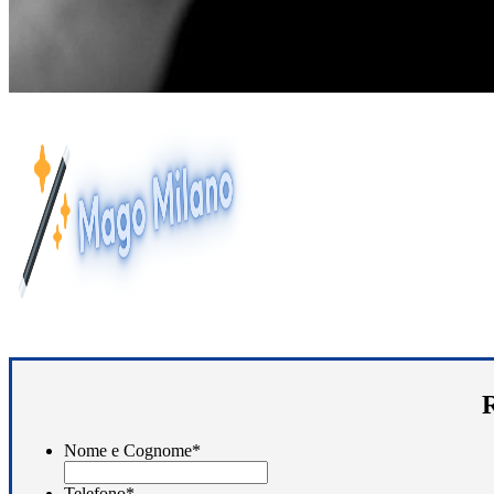
R
Nome e Cognome
*
Telefono
*