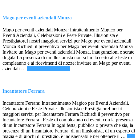
Reggio
Emilia
Mago per eventi aziendali Monza
Mago per eventi aziendali Monza: Intrattenimento Magico per
Eventi Aziendali, Celebrazioni e Feste Private. Illusionista e
PrestigiatoreI nostri maggiori servizi per Mago per eventi aziendali
Monza Richiedi il preventivo per Mago per eventi aziendali Monza
Invitare un Mago per eventi aziendali Monza, inaugurazioni e serate
di gala La presenza di un illusionista non si limita certo alle feste di
compleanno e ai ricevimenti di nozze: invitare un Mago per eventi
infoMago
aziendali …
[Per saperne di più ...]
per
eventi
aziendali
Monza
Incantatore Ferrara
Incantatore Ferrara: Intrattenimento Magico per Eventi Aziendali,
Celebrazioni e Feste Private. Illusionista e PrestigiatoreI nostri
maggiori servizi per Incantatore Ferrara Richiedi il preventivo per
Incantatore Ferrara Feste di compleanno ed eventi con la presenza
di un Incantatore Ferrara In ogni festa, pubblica o privata che sia, la
presenza di un Incantatore Ferrara, di un illusionista, di un esperto di
magia e di giochi di prestigio, è indispensabile per ottenere il …
[Per