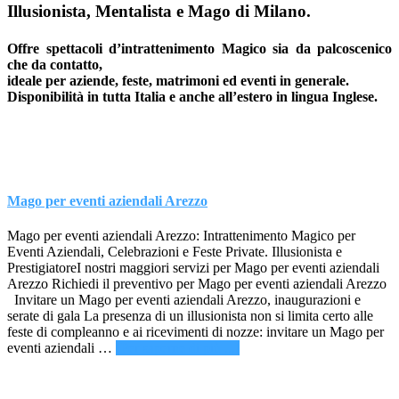
Illusionista, Mentalista e Mago di Milano.
Offre spettacoli d’intrattenimento Magico sia da palcoscenico
che da contatto,
ideale per aziende, feste, matrimoni ed eventi in generale.
Disponibilità in tutta Italia e anche all’estero in lingua Inglese.
Mago per eventi aziendali Arezzo
Mago per eventi aziendali Arezzo: Intrattenimento Magico per
Eventi Aziendali, Celebrazioni e Feste Private. Illusionista e
PrestigiatoreI nostri maggiori servizi per Mago per eventi aziendali
Arezzo Richiedi il preventivo per Mago per eventi aziendali Arezzo
Invitare un Mago per eventi aziendali Arezzo, inaugurazioni e
serate di gala La presenza di un illusionista non si limita certo alle
feste di compleanno e ai ricevimenti di nozze: invitare un Mago per
infoMago
eventi aziendali …
[Per saperne di più ...]
per
eventi
aziendali