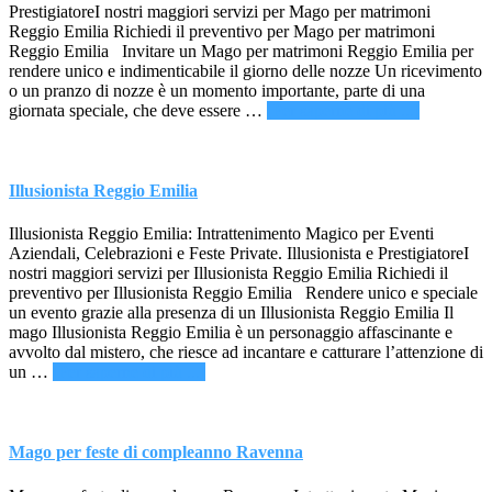
PrestigiatoreI nostri maggiori servizi per Mago per matrimoni
Reggio Emilia Richiedi il preventivo per Mago per matrimoni
Reggio Emilia Invitare un Mago per matrimoni Reggio Emilia per
rendere unico e indimenticabile il giorno delle nozze Un ricevimento
o un pranzo di nozze è un momento importante, parte di una
infoMago
giornata speciale, che deve essere …
[Per saperne di più ...]
per
matrimoni
Reggio
Emilia
Illusionista Reggio Emilia
Illusionista Reggio Emilia: Intrattenimento Magico per Eventi
Aziendali, Celebrazioni e Feste Private. Illusionista e PrestigiatoreI
nostri maggiori servizi per Illusionista Reggio Emilia Richiedi il
preventivo per Illusionista Reggio Emilia Rendere unico e speciale
un evento grazie alla presenza di un Illusionista Reggio Emilia Il
mago Illusionista Reggio Emilia è un personaggio affascinante e
avvolto dal mistero, che riesce ad incantare e catturare l’attenzione di
infoIllusionista
un …
[Per saperne di più ...]
Reggio
Emilia
Mago per feste di compleanno Ravenna