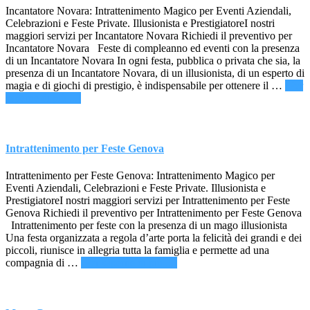
Incantatore Novara: Intrattenimento Magico per Eventi Aziendali,
Celebrazioni e Feste Private. Illusionista e PrestigiatoreI nostri
maggiori servizi per Incantatore Novara Richiedi il preventivo per
Incantatore Novara Feste di compleanno ed eventi con la presenza
di un Incantatore Novara In ogni festa, pubblica o privata che sia, la
presenza di un Incantatore Novara, di un illusionista, di un esperto di
magia e di giochi di prestigio, è indispensabile per ottenere il …
[Per
infoIncantatore
saperne di più ...]
Novara
Intrattenimento per Feste Genova
Intrattenimento per Feste Genova: Intrattenimento Magico per
Eventi Aziendali, Celebrazioni e Feste Private. Illusionista e
PrestigiatoreI nostri maggiori servizi per Intrattenimento per Feste
Genova Richiedi il preventivo per Intrattenimento per Feste Genova
Intrattenimento per feste con la presenza di un mago illusionista
Una festa organizzata a regola d’arte porta la felicità dei grandi e dei
piccoli, riunisce in allegria tutta la famiglia e permette ad una
infoIntrattenimento
compagnia di …
[Per saperne di più ...]
per
Feste
Genova