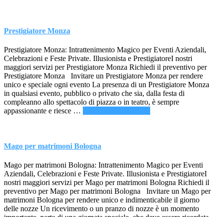
di
Magia
Alessandria
Prestigiatore Monza
Prestigiatore Monza: Intrattenimento Magico per Eventi Aziendali,
Celebrazioni e Feste Private. Illusionista e PrestigiatoreI nostri
maggiori servizi per Prestigiatore Monza Richiedi il preventivo per
Prestigiatore Monza Invitare un Prestigiatore Monza per rendere
unico e speciale ogni evento La presenza di un Prestigiatore Monza
in qualsiasi evento, pubblico o privato che sia, dalla festa di
compleanno allo spettacolo di piazza o in teatro, è sempre
infoPrestigiatore
appassionante e riesce …
[Per saperne di più ...]
Monza
Mago per matrimoni Bologna
Mago per matrimoni Bologna: Intrattenimento Magico per Eventi
Aziendali, Celebrazioni e Feste Private. Illusionista e PrestigiatoreI
nostri maggiori servizi per Mago per matrimoni Bologna Richiedi il
preventivo per Mago per matrimoni Bologna Invitare un Mago per
matrimoni Bologna per rendere unico e indimenticabile il giorno
delle nozze Un ricevimento o un pranzo di nozze è un momento