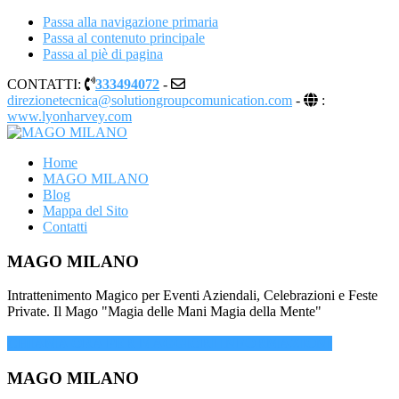
Passa alla navigazione primaria
Passa al contenuto principale
Passa al piè di pagina
CONTATTI:
333494072
-
direzionetecnica@solutiongroupcomunication.com
-
:
www.lyonharvey.com
Illusionista a Milano
Home
MAGO MILANO
MAGO MILANO
Blog
Mappa del Sito
Contatti
MAGO MILANO
Intrattenimento Magico per Eventi Aziendali, Celebrazioni e Feste
Private. Il Mago "Magia delle Mani Magia della Mente"
CHIAMA ORA PER MAGGIORI INFORMAZIONI
MAGO MILANO