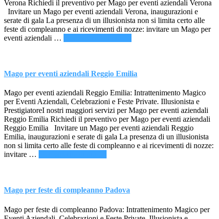
Verona Richiedi il preventivo per Mago per eventi aziendali Verona
Invitare un Mago per eventi aziendali Verona, inaugurazioni e
serate di gala La presenza di un illusionista non si limita certo alle
feste di compleanno e ai ricevimenti di nozze: invitare un Mago per
infoMago
eventi aziendali …
[Per saperne di più ...]
per
eventi
aziendali
Verona
Mago per eventi aziendali Reggio Emilia
Mago per eventi aziendali Reggio Emilia: Intrattenimento Magico
per Eventi Aziendali, Celebrazioni e Feste Private. Illusionista e
PrestigiatoreI nostri maggiori servizi per Mago per eventi aziendali
Reggio Emilia Richiedi il preventivo per Mago per eventi aziendali
Reggio Emilia Invitare un Mago per eventi aziendali Reggio
Emilia, inaugurazioni e serate di gala La presenza di un illusionista
non si limita certo alle feste di compleanno e ai ricevimenti di nozze:
infoMago
invitare …
[Per saperne di più ...]
per
eventi
aziendali
Reggio
Mago per feste di compleanno Padova
Emilia
Mago per feste di compleanno Padova: Intrattenimento Magico per
Eventi Aziendali, Celebrazioni e Feste Private. Illusionista e