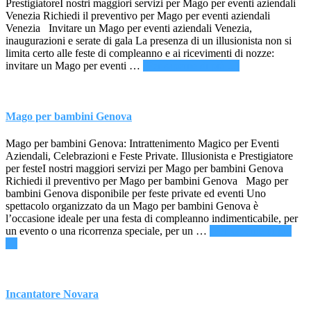
PrestigiatoreI nostri maggiori servizi per Mago per eventi aziendali
Venezia Richiedi il preventivo per Mago per eventi aziendali
Venezia Invitare un Mago per eventi aziendali Venezia,
inaugurazioni e serate di gala La presenza di un illusionista non si
limita certo alle feste di compleanno e ai ricevimenti di nozze:
infoMago
invitare un Mago per eventi …
[Per saperne di più ...]
per
eventi
aziendali
Venezia
Mago per bambini Genova
Mago per bambini Genova: Intrattenimento Magico per Eventi
Aziendali, Celebrazioni e Feste Private. Illusionista e Prestigiatore
per festeI nostri maggiori servizi per Mago per bambini Genova
Richiedi il preventivo per Mago per bambini Genova Mago per
bambini Genova disponibile per feste private ed eventi Uno
spettacolo organizzato da un Mago per bambini Genova è
l’occasione ideale per una festa di compleanno indimenticabile, per
un evento o una ricorrenza speciale, per un …
[Per saperne di più
infoMago
...]
per
bambini
Genova
Incantatore Novara