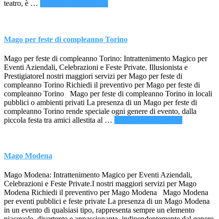
infoPrestigiatore
teatro, è …
[Per saperne di più ...]
Alessandria
Mago per feste di compleanno Torino
Mago per feste di compleanno Torino: Intrattenimento Magico per
Eventi Aziendali, Celebrazioni e Feste Private. Illusionista e
PrestigiatoreI nostri maggiori servizi per Mago per feste di
compleanno Torino Richiedi il preventivo per Mago per feste di
compleanno Torino Mago per feste di compleanno Torino in locali
pubblici o ambienti privati La presenza di un Mago per feste di
compleanno Torino rende speciale ogni genere di evento, dalla
infoMago
piccola festa tra amici allestita al …
[Per saperne di più ...]
per
feste
di
compleann
Mago Modena
Torino
Mago Modena: Intrattenimento Magico per Eventi Aziendali,
Celebrazioni e Feste Private.I nostri maggiori servizi per Mago
Modena Richiedi il preventivo per Mago Modena Mago Modena
per eventi pubblici e feste private La presenza di un Mago Modena
in un evento di qualsiasi tipo, rappresenta sempre un elemento
piacevole, divertente e appassionante, indipendentemente dal genere