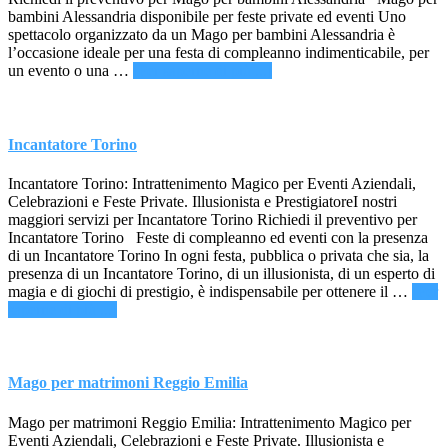
bambini Alessandria disponibile per feste private ed eventi Uno
spettacolo organizzato da un Mago per bambini Alessandria è
l’occasione ideale per una festa di compleanno indimenticabile, per
infoMago
un evento o una …
[Per saperne di più ...]
per
bambini
Alessandria
Incantatore Torino
Incantatore Torino: Intrattenimento Magico per Eventi Aziendali,
Celebrazioni e Feste Private. Illusionista e PrestigiatoreI nostri
maggiori servizi per Incantatore Torino Richiedi il preventivo per
Incantatore Torino Feste di compleanno ed eventi con la presenza
di un Incantatore Torino In ogni festa, pubblica o privata che sia, la
presenza di un Incantatore Torino, di un illusionista, di un esperto di
magia e di giochi di prestigio, è indispensabile per ottenere il …
[Per
infoIncantatore
saperne di più ...]
Torino
Mago per matrimoni Reggio Emilia
Mago per matrimoni Reggio Emilia: Intrattenimento Magico per
Eventi Aziendali, Celebrazioni e Feste Private. Illusionista e