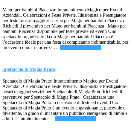
Ferrara
Mago per bambini Piacenza: Intrattenimento Magico per Eventi
Aziendali, Celebrazioni e Feste Private. Illusionista e Prestigiatore
per festeI nostri maggiori servizi per Mago per bambini Piacenza
Richiedi il preventivo per Mago per bambini Piacenza Mago per
bambini Piacenza disponibile per feste private ed eventi Uno
spettacolo organizzato da un Mago per bambini Piacenza è
l’occasione ideale per una festa di compleanno indimenticabile, per
infoMago
un evento o una ricorrenza …
[Per saperne di più ...]
per
bambini
Piacenza
Spettacolo di Magia Prato
Spettacolo di Magia Prato: Intrattenimento Magico per Eventi
Aziendali, Celebrazioni e Feste Private. Illusionista e PrestigiatoreI
nostri maggiori servizi per Spettacolo di Magia Prato Richiedi il
preventivo per Spettacolo di Magia Prato Organizzare uno
Spettacolo di Magia Prato in occasione di feste ed eventi Uno
Spettacolo di Magia Prato è un evento appassionante, piacevole e
divertente, in grado di incantare un pubblico eterogeneo di bimbi e
infoSpettacolo
adulti. L’intrattenimento …
[Per saperne di più ...]
di
Magia