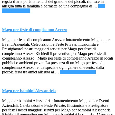
regola d’arte porta la felicità dei grandi e dei piccoli, riunisce in
allegria tutta la famiglia e permette ad una compagnia di …
[Per
infoIntrattenimento
saperne di più ...]
per
Feste
Forlì
Mago per feste di compleanno Arezzo
Mago per feste di compleanno Arezzo: Intrattenimento Magico per
Eventi Aziendali, Celebrazioni e Feste Private. Illusionista e
PrestigiatoreI nostri maggiori servizi per Mago per feste di
compleanno Arezzo Richiedi il preventivo per Mago per feste di
compleanno Arezzo Mago per feste di compleanno Arezzo in locali
pubblici o ambienti privati La presenza di un Mago per feste di
compleanno Arezzo rende speciale ogni genere di evento, dalla
infoMago
piccola festa tra amici allestita al …
[Per saperne di più ...]
per
feste
di
compleann
Mago per bambini Alessandria
Arezzo
Mago per bambini Alessandria: Intrattenimento Magico per Eventi
Aziendali, Celebrazioni e Feste Private. Illusionista e Prestigiatore
per festeI nostri maggiori servizi per Mago per bambini Alessandria
Richiedi il preventivo per Mago per bambini Alessandria Mago per