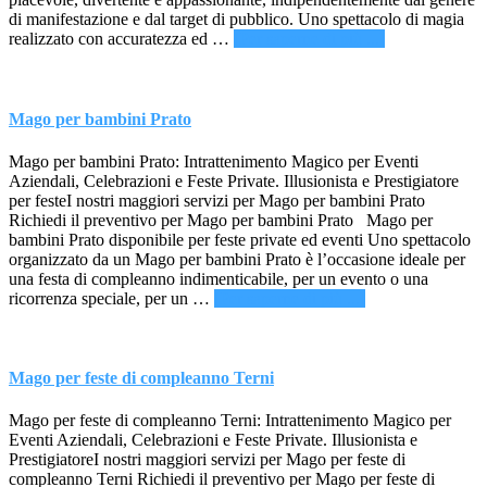
di manifestazione e dal target di pubblico. Uno spettacolo di magia
infoMago
realizzato con accuratezza ed …
[Per saperne di più ...]
Modena
Mago per bambini Prato
Mago per bambini Prato: Intrattenimento Magico per Eventi
Aziendali, Celebrazioni e Feste Private. Illusionista e Prestigiatore
per festeI nostri maggiori servizi per Mago per bambini Prato
Richiedi il preventivo per Mago per bambini Prato Mago per
bambini Prato disponibile per feste private ed eventi Uno spettacolo
organizzato da un Mago per bambini Prato è l’occasione ideale per
una festa di compleanno indimenticabile, per un evento o una
infoMago
ricorrenza speciale, per un …
[Per saperne di più ...]
per
bambini
Prato
Mago per feste di compleanno Terni
Mago per feste di compleanno Terni: Intrattenimento Magico per
Eventi Aziendali, Celebrazioni e Feste Private. Illusionista e
PrestigiatoreI nostri maggiori servizi per Mago per feste di
compleanno Terni Richiedi il preventivo per Mago per feste di