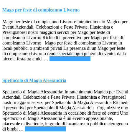
Mago per feste di compleanno Livorno
Mago per feste di compleanno Livorno: Intrattenimento Magico per
Eventi Aziendali, Celebrazioni e Feste Private. Illusionista e
PrestigiatoreI nostri maggiori servizi per Mago per feste di
compleanno Livorno Richiedi il preventivo per Mago per feste di
compleanno Livorno Mago per feste di compleanno Livorno in
locali pubblici o ambienti privati La presenza di un Mago per feste
di compleanno Livorno rende speciale ogni genere di evento, dalla
infoMago
piccola festa tra amici …
[Per saperne di più ...]
per
feste
di
compleanno
Spettacolo di Magia Alessandria
Livorno
Spettacolo di Magia Alessandria: Intrattenimento Magico per Eventi
Aziendali, Celebrazioni e Feste Private. Illusionista e PrestigiatoreI
nostri maggiori servizi per Spettacolo di Magia Alessandria Richiedi
il preventivo per Spettacolo di Magia Alessandria Organizzare uno
Spettacolo di Magia Alessandria in occasione di feste ed eventi Uno
Spettacolo di Magia Alessandria è un evento appassionante,
piacevole e divertente, in grado di incantare un pubblico eterogeneo
infoSpettacolo
di bimbi …
[Per saperne di più ...]