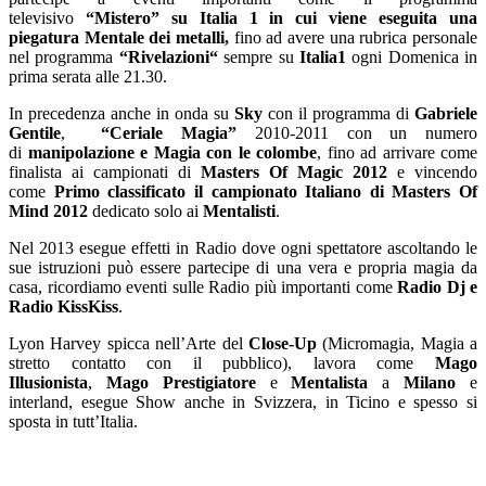
televisivo
“Mistero” su Italia 1
in cui viene eseguita una
piegatura Mentale dei metalli,
fino ad avere una rubrica personale
nel programma
“Rivelazioni“
sempre su
Italia1
ogni Domenica in
prima serata alle 21.30.
In precedenza anche in onda su
Sky
con il programma di
Gabriele
Gentile
,
“Ceriale Magia”
2010-2011 con un numero
di
manipolazione e Magia con le colombe
, fino ad arrivare come
finalista ai campionati di
Masters Of Magic 2012
e vincendo
come
Primo classificato il campionato Italiano di Masters Of
Mind 2012
dedicato solo ai
Mentalisti
.
Nel 2013 esegue effetti in Radio dove ogni spettatore ascoltando le
sue istruzioni può essere partecipe di una vera e propria magia da
casa, ricordiamo eventi sulle Radio più importanti come
Radio Dj e
Radio KissKiss
.
Lyon Harvey spicca nell’Arte del
Close-Up
(Micromagia, Magia a
stretto contatto con il pubblico), lavora come
Mago
Illusionista
,
Mago Prestigiatore
e
Mentalista
a
Milano
e
interland, esegue Show anche in Svizzera, in Ticino e spesso si
sposta in tutt’Italia.