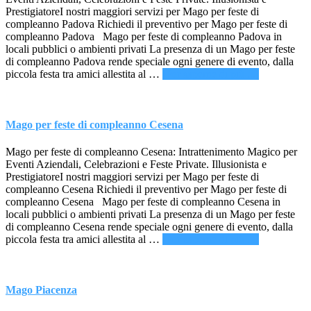
PrestigiatoreI nostri maggiori servizi per Mago per feste di
compleanno Padova Richiedi il preventivo per Mago per feste di
compleanno Padova Mago per feste di compleanno Padova in
locali pubblici o ambienti privati La presenza di un Mago per feste
di compleanno Padova rende speciale ogni genere di evento, dalla
infoMago
piccola festa tra amici allestita al …
[Per saperne di più ...]
per
feste
di
compleann
Mago per feste di compleanno Cesena
Padova
Mago per feste di compleanno Cesena: Intrattenimento Magico per
Eventi Aziendali, Celebrazioni e Feste Private. Illusionista e
PrestigiatoreI nostri maggiori servizi per Mago per feste di
compleanno Cesena Richiedi il preventivo per Mago per feste di
compleanno Cesena Mago per feste di compleanno Cesena in
locali pubblici o ambienti privati La presenza di un Mago per feste
di compleanno Cesena rende speciale ogni genere di evento, dalla
infoMago
piccola festa tra amici allestita al …
[Per saperne di più ...]
per
feste
di
compleann
Mago Piacenza
Cesena