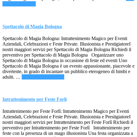
infoIncantatore
saperne di più ...]
Ferrara
Spettacolo di Magia Bologna
Spettacolo di Magia Bologna: Intrattenimento Magico per Eventi
Aziendali, Celebrazioni e Feste Private. Illusionista e PrestigiatoreI
nostri maggiori servizi per Spettacolo di Magia Bologna Richiedi il
preventivo per Spettacolo di Magia Bologna Organizzare uno
Spettacolo di Magia Bologna in occasione di feste ed eventi Uno
Spettacolo di Magia Bologna è un evento appassionante, piacevole e
divertente, in grado di incantare un pubblico eterogeneo di bimbi e
infoSpettacolo
adulti. …
[Per saperne di più ...]
di
Magia
Bologna
Intrattenimento per Feste Forlì
Intrattenimento per Feste Forlì: Intrattenimento Magico per Eventi
Aziendali, Celebrazioni e Feste Private. Illusionista e PrestigiatoreI
nostri maggiori servizi per Intrattenimento per Feste Forlì Richiedi il
preventivo per Intrattenimento per Feste Forlì Intrattenimento per
feste con la presenza di un mago illusionista Una festa organizzata a