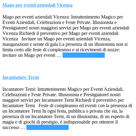
Arezzo
Mago per eventi aziendali Vicenza
Mago per eventi aziendali Vicenza: Intrattenimento Magico per
Eventi Aziendali, Celebrazioni e Feste Private. Illusionista e
PrestigiatoreI nostri maggiori servizi per Mago per eventi aziendali
Vicenza Richiedi il preventivo per Mago per eventi aziendali
Vicenza Invitare un Mago per eventi aziendali Vicenza,
inaugurazioni e serate di gala La presenza di un illusionista non si
limita certo alle feste di compleanno e ai ricevimenti di nozze:
infoMago
invitare un Mago per eventi …
[Per saperne di più ...]
per
eventi
aziendali
Vicenza
Incantatore Terni
Incantatore Terni: Intrattenimento Magico per Eventi Aziendali,
Celebrazioni e Feste Private. Illusionista e PrestigiatoreI nostri
maggiori servizi per Incantatore Terni Richiedi il preventivo per
Incantatore Terni Feste di compleanno ed eventi con la presenza di
un Incantatore Terni In ogni festa, pubblica o privata che sia, la
presenza di un Incantatore Terni, di un illusionista, di un esperto di
magia e di giochi di prestigio, è indispensabile per ottenere il
infoIncantatore
successo …
[Per saperne di più ...]
Terni