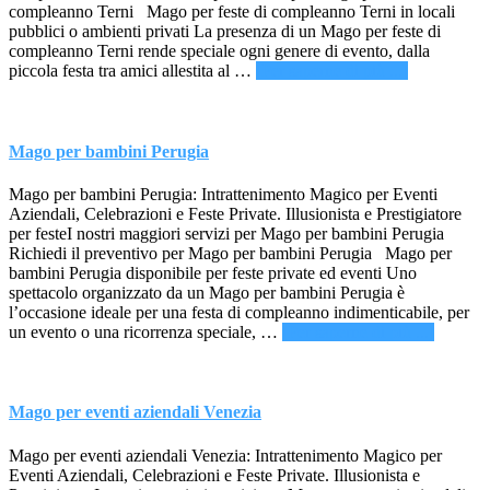
compleanno Terni Mago per feste di compleanno Terni in locali
pubblici o ambienti privati La presenza di un Mago per feste di
compleanno Terni rende speciale ogni genere di evento, dalla
infoMago
piccola festa tra amici allestita al …
[Per saperne di più ...]
per
feste
di
compleann
Mago per bambini Perugia
Terni
Mago per bambini Perugia: Intrattenimento Magico per Eventi
Aziendali, Celebrazioni e Feste Private. Illusionista e Prestigiatore
per festeI nostri maggiori servizi per Mago per bambini Perugia
Richiedi il preventivo per Mago per bambini Perugia Mago per
bambini Perugia disponibile per feste private ed eventi Uno
spettacolo organizzato da un Mago per bambini Perugia è
l’occasione ideale per una festa di compleanno indimenticabile, per
infoMa
un evento o una ricorrenza speciale, …
[Per saperne di più ...]
per
bambini
Perugia
Mago per eventi aziendali Venezia
Mago per eventi aziendali Venezia: Intrattenimento Magico per
Eventi Aziendali, Celebrazioni e Feste Private. Illusionista e