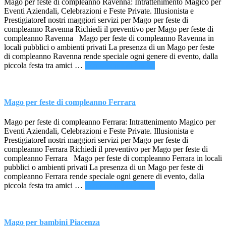
Mago per feste di compleanno Ravenna: Intrattenimento Magico per
Eventi Aziendali, Celebrazioni e Feste Private. Illusionista e
PrestigiatoreI nostri maggiori servizi per Mago per feste di
compleanno Ravenna Richiedi il preventivo per Mago per feste di
compleanno Ravenna Mago per feste di compleanno Ravenna in
locali pubblici o ambienti privati La presenza di un Mago per feste
di compleanno Ravenna rende speciale ogni genere di evento, dalla
infoMago
piccola festa tra amici …
[Per saperne di più ...]
per
feste
di
compleanno
Mago per feste di compleanno Ferrara
Ravenna
Mago per feste di compleanno Ferrara: Intrattenimento Magico per
Eventi Aziendali, Celebrazioni e Feste Private. Illusionista e
PrestigiatoreI nostri maggiori servizi per Mago per feste di
compleanno Ferrara Richiedi il preventivo per Mago per feste di
compleanno Ferrara Mago per feste di compleanno Ferrara in locali
pubblici o ambienti privati La presenza di un Mago per feste di
compleanno Ferrara rende speciale ogni genere di evento, dalla
infoMago
piccola festa tra amici …
[Per saperne di più ...]
per
feste
di
compleanno
Mago per bambini Piacenza