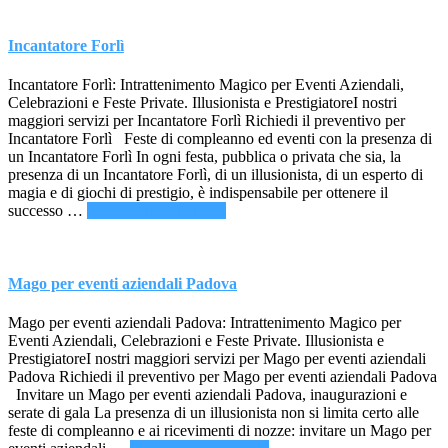
Incantatore Forlì
Incantatore Forlì: Intrattenimento Magico per Eventi Aziendali,
Celebrazioni e Feste Private. Illusionista e PrestigiatoreI nostri
maggiori servizi per Incantatore Forlì Richiedi il preventivo per
Incantatore Forlì Feste di compleanno ed eventi con la presenza di
un Incantatore Forlì In ogni festa, pubblica o privata che sia, la
presenza di un Incantatore Forlì, di un illusionista, di un esperto di
magia e di giochi di prestigio, è indispensabile per ottenere il
infoIncantatore
successo …
[Per saperne di più ...]
Forlì
Mago per eventi aziendali Padova
Mago per eventi aziendali Padova: Intrattenimento Magico per
Eventi Aziendali, Celebrazioni e Feste Private. Illusionista e
PrestigiatoreI nostri maggiori servizi per Mago per eventi aziendali
Padova Richiedi il preventivo per Mago per eventi aziendali Padova
Invitare un Mago per eventi aziendali Padova, inaugurazioni e
serate di gala La presenza di un illusionista non si limita certo alle
feste di compleanno e ai ricevimenti di nozze: invitare un Mago per
infoMago