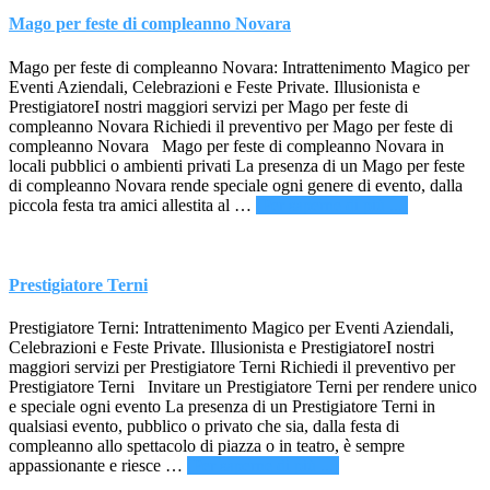
Prato
Mago per feste di compleanno Novara
Mago per feste di compleanno Novara: Intrattenimento Magico per
Eventi Aziendali, Celebrazioni e Feste Private. Illusionista e
PrestigiatoreI nostri maggiori servizi per Mago per feste di
compleanno Novara Richiedi il preventivo per Mago per feste di
compleanno Novara Mago per feste di compleanno Novara in
locali pubblici o ambienti privati La presenza di un Mago per feste
di compleanno Novara rende speciale ogni genere di evento, dalla
infoMago
piccola festa tra amici allestita al …
[Per saperne di più ...]
per
feste
di
compleann
Prestigiatore Terni
Novara
Prestigiatore Terni: Intrattenimento Magico per Eventi Aziendali,
Celebrazioni e Feste Private. Illusionista e PrestigiatoreI nostri
maggiori servizi per Prestigiatore Terni Richiedi il preventivo per
Prestigiatore Terni Invitare un Prestigiatore Terni per rendere unico
e speciale ogni evento La presenza di un Prestigiatore Terni in
qualsiasi evento, pubblico o privato che sia, dalla festa di
compleanno allo spettacolo di piazza o in teatro, è sempre
infoPrestigiatore
appassionante e riesce …
[Per saperne di più ...]
Terni