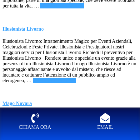
importante, parte di una giornata speciale, che deve essere ricordata
infoMago
per tutta la vita. …
[Per saperne di più ...]
per
matrimoni
Bologna
Illusionista Livorno
Illusionista Livorno: Intrattenimento Magico per Eventi Aziendali,
Celebrazioni e Feste Private. Illusionista e PrestigiatoreI nostri
maggiori servizi per Illusionista Livorno Richiedi il preventivo per
Illusionista Livorno Rendere unico e speciale un evento grazie alla
presenza di un Illusionista Livorno Il mago Illusionista Livorno è un
personaggio affascinante e avvolto dal mistero, che riesce ad
incantare e catturare l’attenzione di un pubblico ampio ed
infoIllusionista
eterogeneo, …
[Per saperne di più ...]
Livorno
Mago Novara
Mago Novara: Intrattenimento Magico per Eventi Aziendali,
Celebrazioni e Feste Private.I nostri maggiori servizi per Mago
Novara Richiedi il preventivo per Mago Novara Mago Novara per
CHIAMA ORA
EMAIL
eventi pubblici e feste private La presenza di un Mago Novara in un
evento di qualsiasi tipo, rappresenta sempre un elemento piacevole,