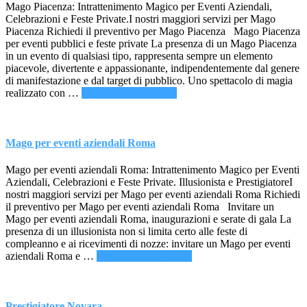
Mago Piacenza: Intrattenimento Magico per Eventi Aziendali,
Celebrazioni e Feste Private.I nostri maggiori servizi per Mago
Piacenza Richiedi il preventivo per Mago Piacenza Mago Piacenza
per eventi pubblici e feste private La presenza di un Mago Piacenza
in un evento di qualsiasi tipo, rappresenta sempre un elemento
piacevole, divertente e appassionante, indipendentemente dal genere
di manifestazione e dal target di pubblico. Uno spettacolo di magia
infoMago
realizzato con …
[Per saperne di più ...]
Piacenza
Mago per eventi aziendali Roma
Mago per eventi aziendali Roma: Intrattenimento Magico per Eventi
Aziendali, Celebrazioni e Feste Private. Illusionista e PrestigiatoreI
nostri maggiori servizi per Mago per eventi aziendali Roma Richiedi
il preventivo per Mago per eventi aziendali Roma Invitare un
Mago per eventi aziendali Roma, inaugurazioni e serate di gala La
presenza di un illusionista non si limita certo alle feste di
compleanno e ai ricevimenti di nozze: invitare un Mago per eventi
infoMago
aziendali Roma e …
[Per saperne di più ...]
per
eventi
aziendali
Roma
Prestigiatore Novara