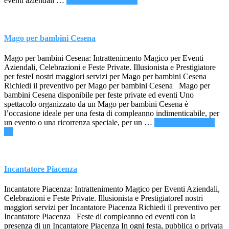
eventi aziendali …
[Per saperne di più ...]
per
eventi
aziendali
Padova
Mago per bambini Cesena
Mago per bambini Cesena: Intrattenimento Magico per Eventi
Aziendali, Celebrazioni e Feste Private. Illusionista e Prestigiatore
per festeI nostri maggiori servizi per Mago per bambini Cesena
Richiedi il preventivo per Mago per bambini Cesena Mago per
bambini Cesena disponibile per feste private ed eventi Uno
spettacolo organizzato da un Mago per bambini Cesena è
l’occasione ideale per una festa di compleanno indimenticabile, per
un evento o una ricorrenza speciale, per un …
[Per saperne di più
infoMago
...]
per
bambini
Cesena
Incantatore Piacenza
Incantatore Piacenza: Intrattenimento Magico per Eventi Aziendali,
Celebrazioni e Feste Private. Illusionista e PrestigiatoreI nostri
maggiori servizi per Incantatore Piacenza Richiedi il preventivo per
Incantatore Piacenza Feste di compleanno ed eventi con la
presenza di un Incantatore Piacenza In ogni festa, pubblica o privata