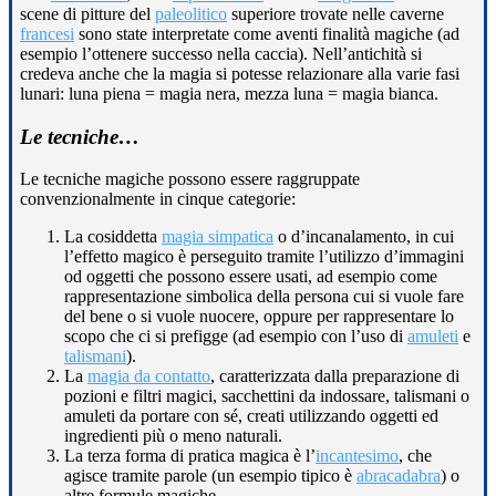
scene di pitture del
paleolitico
superiore trovate nelle caverne
francesi
sono state interpretate come aventi finalità magiche (ad
esempio l’ottenere successo nella caccia). Nell’antichità si
credeva anche che la magia si potesse relazionare alla varie fasi
lunari: luna piena = magia nera, mezza luna = magia bianca.
Le tecniche…
Le tecniche magiche possono essere raggruppate
convenzionalmente in cinque categorie:
La cosiddetta
magia simpatica
o d’incanalamento, in cui
l’effetto magico è perseguito tramite l’utilizzo d’immagini
od oggetti che possono essere usati, ad esempio come
rappresentazione simbolica della persona cui si vuole fare
del bene o si vuole nuocere, oppure per rappresentare lo
scopo che ci si prefigge (ad esempio con l’uso di
amuleti
e
talismani
).
La
magia da contatto
, caratterizzata dalla preparazione di
pozioni e filtri magici, sacchettini da indossare, talismani o
amuleti da portare con sé, creati utilizzando oggetti ed
ingredienti più o meno naturali.
La terza forma di pratica magica è l’
incantesimo
, che
agisce tramite parole (un esempio tipico è
abracadabra
) o
altre formule magiche.