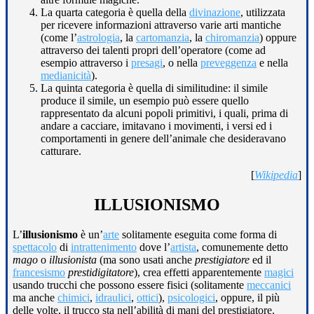
La quarta categoria è quella della
divinazione
, utilizzata
per ricevere informazioni attraverso varie arti mantiche
(come l’
astrologia
, la
cartomanzia
, la
chiromanzia
) oppure
attraverso dei talenti propri dell’operatore (come ad
esempio attraverso i
presagi
, o nella
preveggenza
e nella
medianicità
).
La quinta categoria è quella di similitudine: il simile
produce il simile, un esempio può essere quello
rappresentato da alcuni popoli primitivi, i quali, prima di
andare a cacciare, imitavano i movimenti, i versi ed i
comportamenti in genere dell’animale che desideravano
catturare.
[
Wikipedia
]
ILLUSIONISMO
L’
illusionismo
è un’
arte
solitamente eseguita come forma di
spettacolo
di
intrattenimento
dove l’
artista
, comunemente detto
mago
o
illusionista
(ma sono usati anche
prestigiatore
ed il
francesismo
prestidigitatore
), crea effetti apparentemente
magici
usando trucchi che possono essere fisici (solitamente
meccanici
ma anche
chimici
,
idraulici
,
ottici
),
psicologici
, oppure, il più
delle volte, il trucco sta nell’abilità di mani del prestigiatore.