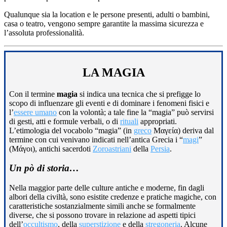
Qualunque sia la location e le persone presenti, adulti o bambini,
casa o teatro, vengono sempre garantite la massima sicurezza e
l’assoluta professionalità.
LA MAGIA
Con il termine
magia
si indica una tecnica che si prefigge lo
scopo di influenzare gli eventi e di dominare i fenomeni fisici e
l’
essere umano
con la volontà; a tale fine la “magia” può servirsi
di gesti, atti e formule verbali, o di
rituali
appropriati.
L’etimologia del vocabolo “magia” (in
greco
Μαγεία) deriva dal
termine con cui venivano indicati nell’antica Grecia i “
magi
”
(Μάγοι), antichi sacerdoti
Zoroastriani
della
Persia
.
Un pò di storia…
Nella maggior parte delle culture antiche e moderne, fin dagli
albori della civiltà, sono esistite credenze e pratiche magiche, con
caratteristiche sostanzialmente simili anche se formalmente
diverse, che si possono trovare in relazione ad aspetti tipici
dell’
occultismo
, della
superstizione
e della
stregoneria
. Alcune