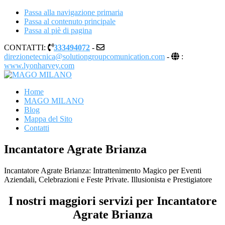
Passa alla navigazione primaria
Passa al contenuto principale
Passa al piè di pagina
CONTATTI:
333494072
-
direzionetecnica@solutiongroupcomunication.com
-
:
www.lyonharvey.com
MAGO MILANO
Illusionista a Milano
Home
MAGO MILANO
Blog
Mappa del Sito
Contatti
Incantatore Agrate Brianza
Incantatore Agrate Brianza: Intrattenimento Magico per Eventi
Aziendali, Celebrazioni e Feste Private. Illusionista e Prestigiatore
I nostri maggiori servizi per Incantatore
Agrate Brianza