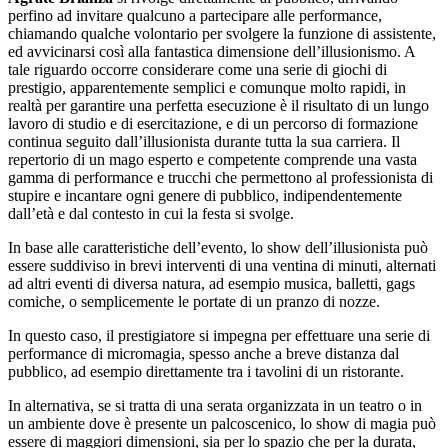
perfino ad invitare qualcuno a partecipare alle performance,
chiamando qualche volontario per svolgere la funzione di assistente,
ed avvicinarsi così alla fantastica dimensione dell’illusionismo. A
tale riguardo occorre considerare come una serie di giochi di
prestigio, apparentemente semplici e comunque molto rapidi, in
realtà per garantire una perfetta esecuzione è il risultato di un lungo
lavoro di studio e di esercitazione, e di un percorso di formazione
continua seguito dall’illusionista durante tutta la sua carriera. Il
repertorio di un mago esperto e competente comprende una vasta
gamma di performance e trucchi che permettono al professionista di
stupire e incantare ogni genere di pubblico, indipendentemente
dall’età e dal contesto in cui la festa si svolge.
In base alle caratteristiche dell’evento, lo show dell’illusionista può
essere suddiviso in brevi interventi di una ventina di minuti, alternati
ad altri eventi di diversa natura, ad esempio musica, balletti, gags
comiche, o semplicemente le portate di un pranzo di nozze.
In questo caso, il prestigiatore si impegna per effettuare una serie di
performance di micromagia, spesso anche a breve distanza dal
pubblico, ad esempio direttamente tra i tavolini di un ristorante.
In alternativa, se si tratta di una serata organizzata in un teatro o in
un ambiente dove è presente un palcoscenico, lo show di magia può
essere di maggiori dimensioni, sia per lo spazio che per la durata,