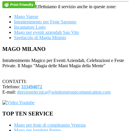
Effettuiamo il servizio anche in queste zone:
Mago Varese
Intrattenimento per Feste Saronno
Incantatore Lugo
Mago per eventi aziendali San Vito
Spettacolo di Magia Misinto
Footer
MAGO MILANO
Intrattenimento Magico per Eventi Aziendali, Celebrazioni e Feste
Private. Il Mago "Magia delle Mani Magia della Mente"
CONTATTI:
Telefono:
333494072
E-mail:
direzionetecnica@solutiongroupcomunication.com
TOP TEN SERVICE
Mago per feste di compleanno Venezia
Mago per bambini Parma