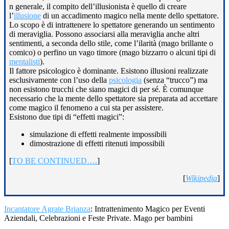
n generale, il compito dell’illusionista è quello di creare
l’
illusione
di un accadimento magico nella mente dello spettatore.
Lo scopo è di intrattenere lo spettatore generando un sentimento
di meraviglia. Possono associarsi alla meraviglia anche altri
sentimenti, a seconda dello stile, come l’ilarità (mago brillante o
comico) o perfino un vago timore (mago bizzarro o alcuni tipi di
mentalisti
).
Il fattore psicologico è dominante. Esistono illusioni realizzate
esclusivamente con l’uso della
psicologia
(senza “trucco”) ma
non esistono trucchi che siano magici di per sé. È comunque
necessario che la mente dello spettatore sia preparata ad accettare
come magico il fenomeno a cui sta per assistere.
Esistono due tipi di “effetti magici”:
simulazione di effetti realmente impossibili
dimostrazione di effetti ritenuti impossibili
[
TO BE CONTINUED….
]
[
Wikipedia
]
Incantatore Agrate Brianza
: Intrattenimento Magico per Eventi
Aziendali, Celebrazioni e Feste Private. Mago per bambini