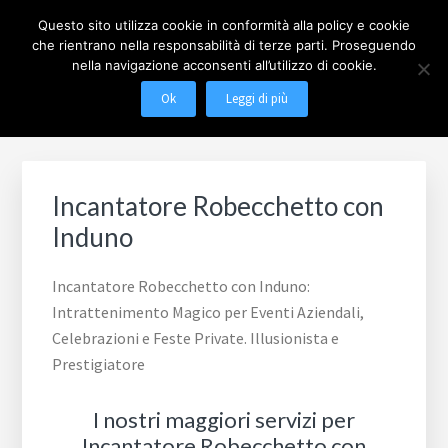
Passa
Passa
Questo sito utilizza cookie in conformità alla policy e cookie
al
al
che rientrano nella responsabilità di terze parti. Proseguendo
contenuto
piè
nella navigazione acconsenti all’utilizzo di cookie.
MAGO MILANO
Illusionista a Milano
principale
di
Menu
Ok
Leggi di più
pagina
Incantatore Robecchetto con
Induno
Incantatore Robecchetto con Induno:
Intrattenimento Magico per Eventi Aziendali,
Celebrazioni e Feste Private. Illusionista e
Prestigiatore
I nostri maggiori servizi per
Incantatore Robecchetto con