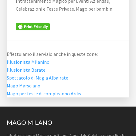
Intrattenimento Magico per Eventi Aziendali,
Celebrazioni e Feste Private. Mago per bambini
Effettuiamo il servizio anche in queste zone:
Illusionista Milanino
Illusionista Barate
Spettacolo di Magia Albairate
Mago Marsciano
Mago per feste di compleanno Ardea
Footer
MAGO MILANO
Intrattenimento Magico per Eventi Aziendali, Celebrazioni e Feste