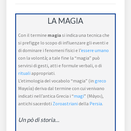
LA MAGIA
Con il termine
magia
si indica una tecnica che
si prefigge lo scopo di influenzare gli eventi e
di dominare i fenomeni fisici e l’
essere umano
con la volontà; a tale fine la “magia” può
servirsi di gesti, atti e formule verbali, o di
rituali
appropriati.
L’etimologia del vocabolo “magia” (in
greco
Μαγεία) deriva dal termine con cui venivano
indicati nell’antica Grecia i “
magi
” (Μάγοι),
antichi sacerdoti
Zoroastriani
della
Persia
.
Un pò di storia…