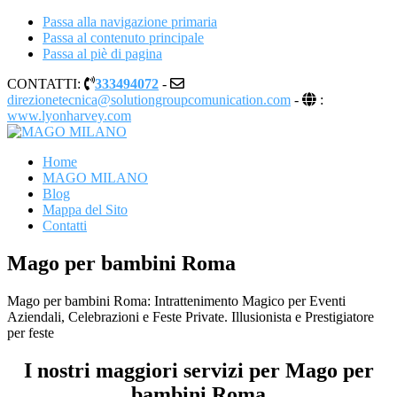
Passa alla navigazione primaria
Passa al contenuto principale
Passa al piè di pagina
CONTATTI:
333494072
-
direzionetecnica@solutiongroupcomunication.com
-
:
www.lyonharvey.com
MAGO MILANO
Illusionista a Milano
Home
MAGO MILANO
Blog
Mappa del Sito
Contatti
Mago per bambini Roma
Mago per bambini Roma: Intrattenimento Magico per Eventi
Aziendali, Celebrazioni e Feste Private. Illusionista e Prestigiatore
per feste
I nostri maggiori servizi per Mago per
bambini Roma