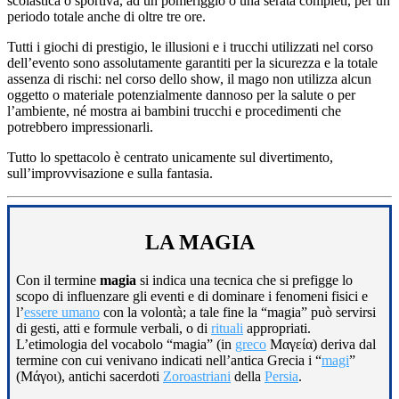
scolastica o sportiva, ad un pomeriggio o una serata completi, per un
periodo totale anche di oltre tre ore.
Tutti i giochi di prestigio, le illusioni e i trucchi utilizzati nel corso
dell’evento sono assolutamente garantiti per la sicurezza e la totale
assenza di rischi: nel corso dello show, il mago non utilizza alcun
oggetto o materiale potenzialmente dannoso per la salute o per
l’ambiente, né mostra ai bambini trucchi e procedimenti che
potrebbero impressionarli.
Tutto lo spettacolo è centrato unicamente sul divertimento,
sull’improvvisazione e sulla fantasia.
LA MAGIA
Con il termine
magia
si indica una tecnica che si prefigge lo
scopo di influenzare gli eventi e di dominare i fenomeni fisici e
l’
essere umano
con la volontà; a tale fine la “magia” può servirsi
di gesti, atti e formule verbali, o di
rituali
appropriati.
L’etimologia del vocabolo “magia” (in
greco
Μαγεία) deriva dal
termine con cui venivano indicati nell’antica Grecia i “
magi
”
(Μάγοι), antichi sacerdoti
Zoroastriani
della
Persia
.