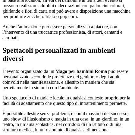
In base alla location, all’età dei bambini e al tema dell’evento si
possono realizzare addobbi e decorazioni con palloncini colorati,
ghirlande e fiori di carta e si può avere a disposizione una macchina
per produrre zucchero filato o pop corn.
Anche l’animazione può essere personalizzata a piacere, con
l’intervento di una truccatrice professionista, di attori, cantanti e
acrobati.
Spettacoli personalizzati in ambienti
diversi
L’evento organizzato da un
Mago per bambini Roma
può essere
personalizzato secondo le preferenze dei genitori o degli adulti
coinvolti nella manifestazione, e allestito in maniera che sia
perfettamente in sintonia con l’ambiente.
Uno spettacolo di magia è ideale in qualsiasi contesto proprio per la
facilità di adattamento che questo tipo di intrattenimento permette.
É possibile allestire senza problemi, e con il massimo del successo,
uno show di illusionismo e magia in una casa, in un giardino, in un
teatro, in un’aula scolastica, nel corridoio di un istituto o di una
struttura medica, in un ristorante di qualsiasi dimensione.