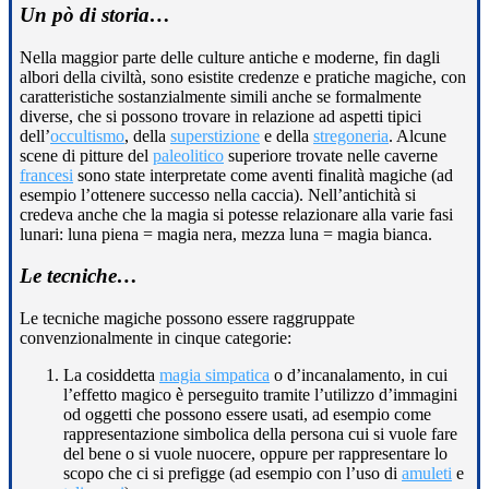
Un pò di storia…
Nella maggior parte delle culture antiche e moderne, fin dagli
albori della civiltà, sono esistite credenze e pratiche magiche, con
caratteristiche sostanzialmente simili anche se formalmente
diverse, che si possono trovare in relazione ad aspetti tipici
dell’
occultismo
, della
superstizione
e della
stregoneria
. Alcune
scene di pitture del
paleolitico
superiore trovate nelle caverne
francesi
sono state interpretate come aventi finalità magiche (ad
esempio l’ottenere successo nella caccia). Nell’antichità si
credeva anche che la magia si potesse relazionare alla varie fasi
lunari: luna piena = magia nera, mezza luna = magia bianca.
Le tecniche…
Le tecniche magiche possono essere raggruppate
convenzionalmente in cinque categorie:
La cosiddetta
magia simpatica
o d’incanalamento, in cui
l’effetto magico è perseguito tramite l’utilizzo d’immagini
od oggetti che possono essere usati, ad esempio come
rappresentazione simbolica della persona cui si vuole fare
del bene o si vuole nuocere, oppure per rappresentare lo
scopo che ci si prefigge (ad esempio con l’uso di
amuleti
e