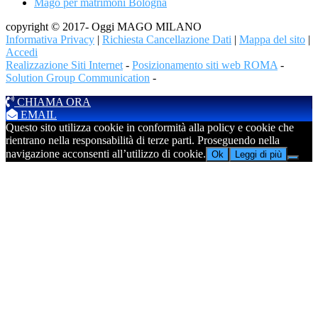
Mago per matrimoni Bologna
copyright © 2017- Oggi MAGO MILANO
Informativa Privacy
|
Richiesta Cancellazione Dati
|
Mappa del sito
|
Accedi
Realizzazione Siti Internet
-
Posizionamento siti web ROMA
-
Solution Group Communication
-
CHIAMA ORA
EMAIL
Questo sito utilizza cookie in conformità alla policy e cookie che
rientrano nella responsabilità di terze parti. Proseguendo nella
navigazione acconsenti all’utilizzo di cookie.
Ok
Leggi di più