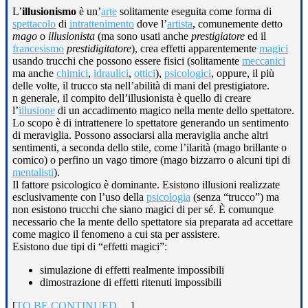
L’
illusionismo
è un’
arte
solitamente eseguita come forma di
spettacolo
di
intrattenimento
dove l’
artista
, comunemente detto
mago
o
illusionista
(ma sono usati anche
prestigiatore
ed il
francesismo
prestidigitatore
), crea effetti apparentemente
magici
usando trucchi che possono essere fisici (solitamente
meccanici
ma anche
chimici
,
idraulici
,
ottici
),
psicologici
, oppure, il più
delle volte, il trucco sta nell’abilità di mani del prestigiatore.
n generale, il compito dell’illusionista è quello di creare
l’
illusione
di un accadimento magico nella mente dello spettatore.
Lo scopo è di intrattenere lo spettatore generando un sentimento
di meraviglia. Possono associarsi alla meraviglia anche altri
sentimenti, a seconda dello stile, come l’ilarità (mago brillante o
comico) o perfino un vago timore (mago bizzarro o alcuni tipi di
mentalisti
).
Il fattore psicologico è dominante. Esistono illusioni realizzate
esclusivamente con l’uso della
psicologia
(senza “trucco”) ma
non esistono trucchi che siano magici di per sé. È comunque
necessario che la mente dello spettatore sia preparata ad accettare
come magico il fenomeno a cui sta per assistere.
Esistono due tipi di “effetti magici”:
simulazione di effetti realmente impossibili
dimostrazione di effetti ritenuti impossibili
[
TO BE CONTINUED….
]