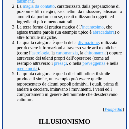
talismani
).
La
magia da contatto
, caratterizzata dalla preparazione di
pozioni e filtri magici, sacchettini da indossare, talismani o
amuleti da portare con sé, creati utilizzando oggetti ed
ingredienti più o meno naturali.
La terza forma di pratica magica è l’
incantesimo
, che
agisce tramite parole (un esempio tipico è
abracadabra
) o
altre formule magiche.
La quarta categoria è quella della
divinazione
, utilizzata
per ricevere informazioni attraverso varie arti mantiche
(come l’
astrologia
, la
cartomanzia
, la
chiromanzia
) oppure
attraverso dei talenti propri dell’operatore (come ad
esempio attraverso i
presagi
, o nella
preveggenza
e nella
medianicità
).
La quinta categoria è quella di similitudine: il simile
produce il simile, un esempio può essere quello
rappresentato da alcuni popoli primitivi, i quali, prima di
andare a cacciare, imitavano i movimenti, i versi ed i
comportamenti in genere dell’animale che desideravano
catturare.
[
Wikipedia
]
ILLUSIONISMO