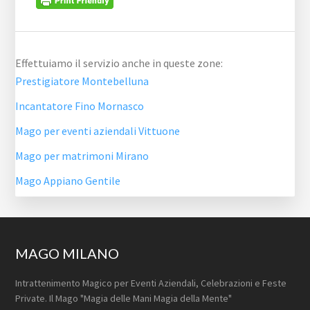
Effettuiamo il servizio anche in queste zone:
Prestigiatore Montebelluna
Incantatore Fino Mornasco
Mago per eventi aziendali Vittuone
Mago per matrimoni Mirano
Mago Appiano Gentile
Footer
MAGO MILANO
Intrattenimento Magico per Eventi Aziendali, Celebrazioni e Feste
Private. Il Mago "Magia delle Mani Magia della Mente"