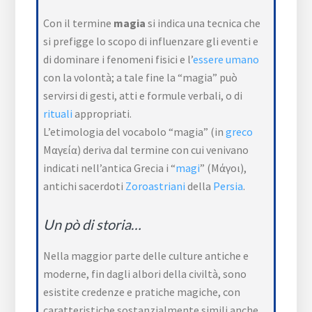
Con il termine
magia
si indica una tecnica che
si prefigge lo scopo di influenzare gli eventi e
di dominare i fenomeni fisici e l’
essere umano
con la volontà; a tale fine la “magia” può
servirsi di gesti, atti e formule verbali, o di
rituali
appropriati.
L’etimologia del vocabolo “magia” (in
greco
Μαγεία) deriva dal termine con cui venivano
indicati nell’antica Grecia i “
magi
” (Μάγοι),
antichi sacerdoti
Zoroastriani
della
Persia
.
Un pò di storia…
Nella maggior parte delle culture antiche e
moderne, fin dagli albori della civiltà, sono
esistite credenze e pratiche magiche, con
caratteristiche sostanzialmente simili anche