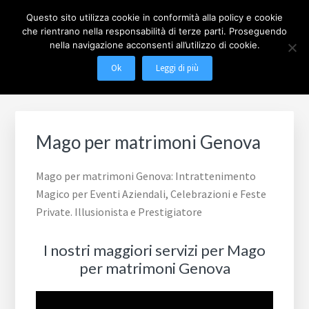
Passa
Passa
Questo sito utilizza cookie in conformità alla policy e cookie
al
al
che rientrano nella responsabilità di terze parti. Proseguendo
contenuto
piè
nella navigazione acconsenti all’utilizzo di cookie.
MAGO MILANO
Illusionista a Milano
principale
di
Menu
Ok
Leggi di più
pagina
Mago per matrimoni Genova
Mago per matrimoni Genova: Intrattenimento
Magico per Eventi Aziendali, Celebrazioni e Feste
Private. Illusionista e Prestigiatore
I nostri maggiori servizi per Mago
per matrimoni Genova