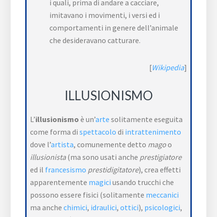
i quali, prima di andare a cacciare,
imitavano i movimenti, i versi ed i
comportamenti in genere dell’animale
che desideravano catturare.
[
Wikipedia
]
ILLUSIONISMO
L’
illusionismo
è un’
arte
solitamente eseguita
come forma di
spettacolo
di
intrattenimento
dove l’
artista
, comunemente detto
mago
o
illusionista
(ma sono usati anche
prestigiatore
ed il
francesismo
prestidigitatore
), crea effetti
apparentemente
magici
usando trucchi che
possono essere fisici (solitamente
meccanici
ma anche
chimici
,
idraulici
,
ottici
),
psicologici
,