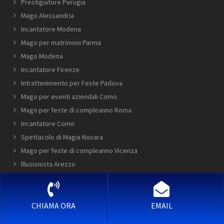
Prestigiatore Perugia
Mago Alessandria
Incantatore Modena
Mago per matrimoni Parma
Mago Modena
Incantatore Firenze
Intrattenimento per Feste Padova
Mago per eventi aziendali Como
Mago per feste di compleanno Roma
Incantatore Como
Spettacolo di Magia Novara
Mago per feste di compleanno Vicenza
Illusionista Arezzo
CHIAMA ORA
EMAIL
copyright © 2017- Oggi MAGO MILANO
Informativa Privacy
|
Richiesta Cancellazione Dati
|
Mappa del sito
|
Accedi