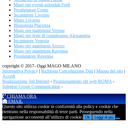
Mago per eventi aziendali Forlì
Prestigiatore Como
Incantatore Livorno
Mago Livorno
Illusionista Piacenza
Mago per matrimoni Verona
Mago per feste di compleanno Alessandria
Incantatore Venezia
Mago per matrimoni Arezzo
Mago per matrimoni Ravenna
Prestigiatore Ravenna
copyright © 2017- Oggi MAGO MILANO
Informativa Privacy
|
Richiesta Cancellazione Dati
|
Mappa del sito
|
Accedi
Realizzazione Siti Internet
-
Posizionamento siti web ROMA
-
Solution Group Communication
-
CHIAMA ORA
EMAIL
Questo sito utilizza cookie in conformità alla policy e cookie che
rientrano nella responsabilità di terze parti. Proseguendo nella
navigazione acconsenti all’utilizzo di cookie.
Ok
Leggi di più