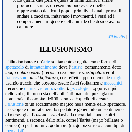
La quinta categoria è quella di similitudine: il simile
produce il simile, un esempio può essere quello
rappresentato da alcuni popoli primitivi, i quali, prima di
andare a cacciare, imitavano i movimenti, i versi ed i
comportamenti in genere dell’animale che desideravano
catturare.
[
Wikipedia
]
ILLUSIONISMO
L’
illusionismo
è un’
arte
solitamente eseguita come forma di
spettacolo
di
intrattenimento
dove l’
artista
, comunemente detto
mago
o
illusionista
(ma sono usati anche
prestigiatore
ed il
francesismo
prestidigitatore
), crea effetti apparentemente
magici
usando trucchi che possono essere fisici (solitamente
meccanici
ma anche
chimici
,
idraulici
,
ottici
),
psicologici
, oppure, il più
delle volte, il trucco sta nell’abilità di mani del prestigiatore.
n generale, il compito dell’illusionista è quello di creare
l’
illusione
di un accadimento magico nella mente dello spettatore.
Lo scopo è di intrattenere lo spettatore generando un sentimento
di meraviglia. Possono associarsi alla meraviglia anche altri
sentimenti, a seconda dello stile, come l’ilarità (mago brillante o
comico) o perfino un vago timore (mago bizzarro o alcuni tipi di
mentalisti
).