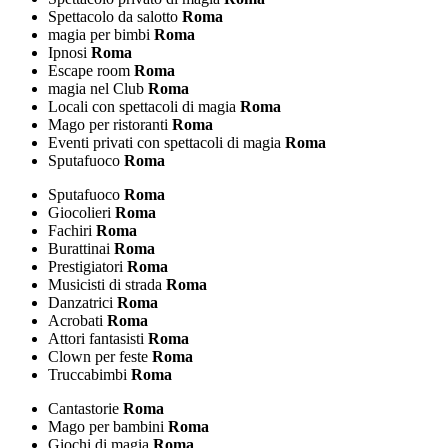
Spettacolo da salotto
Roma
magia per bimbi
Roma
Ipnosi
Roma
Escape room
Roma
magia nel Club
Roma
Locali con spettacoli di magia
Roma
Mago per ristoranti
Roma
Eventi privati con spettacoli di magia
Roma
Sputafuoco
Roma
Sputafuoco
Roma
Giocolieri
Roma
Fachiri
Roma
Burattinai
Roma
Prestigiatori
Roma
Musicisti di strada
Roma
Danzatrici
Roma
Acrobati
Roma
Attori fantasisti
Roma
Clown per feste
Roma
Truccabimbi
Roma
Cantastorie
Roma
Mago per bambini
Roma
Giochi di magia
Roma