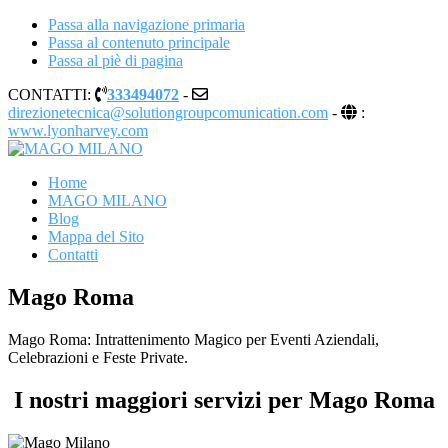
Passa alla navigazione primaria
Passa al contenuto principale
Passa al piè di pagina
CONTATTI:
333494072
-
direzionetecnica@solutiongroupcomunication.com
-
:
www.lyonharvey.com
MAGO MILANO
Illusionista a Milano
Home
MAGO MILANO
Blog
Mappa del Sito
Contatti
Mago Roma
Mago Roma: Intrattenimento Magico per Eventi Aziendali,
Celebrazioni e Feste Private.
I nostri maggiori servizi per Mago Roma