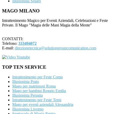
Illusionista Solaro
Footer
MAGO MILANO
Intrattenimento Magico per Eventi Aziendali, Celebrazioni e Feste
Private. Il Mago "Magia delle Mani Magia della Mente"
CONTATTI:
Telefono:
333494072
E-mail:
direzionetecnica@solutiongroupcomunication.com
TOP TEN SERVICE
Intrattenimento per Feste Como
Illusionista Prato
Mago per matrimoni Roma
Mago per bambini Reggio Emilia
Illusionista Perugia
Intrattenimento per Feste Terni
Mago per eventi aziendali Alessandria
Illusionista Livorno
Spettacolo di Magia Parma