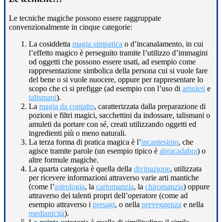
Le tecniche magiche possono essere raggruppate
convenzionalmente in cinque categorie:
La cosiddetta
magia simpatica
o d’incanalamento, in cui
l’effetto magico è perseguito tramite l’utilizzo d’immagini
od oggetti che possono essere usati, ad esempio come
rappresentazione simbolica della persona cui si vuole fare
del bene o si vuole nuocere, oppure per rappresentare lo
scopo che ci si prefigge (ad esempio con l’uso di
amuleti
e
talismani
).
La
magia da contatto
, caratterizzata dalla preparazione di
pozioni e filtri magici, sacchettini da indossare, talismani o
amuleti da portare con sé, creati utilizzando oggetti ed
ingredienti più o meno naturali.
La terza forma di pratica magica è l’
incantesimo
, che
agisce tramite parole (un esempio tipico è
abracadabra
) o
altre formule magiche.
La quarta categoria è quella della
divinazione
, utilizzata
per ricevere informazioni attraverso varie arti mantiche
(come l’
astrologia
, la
cartomanzia
, la
chiromanzia
) oppure
attraverso dei talenti propri dell’operatore (come ad
esempio attraverso i
presagi
, o nella
preveggenza
e nella
medianicità
).