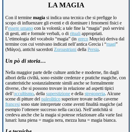
LA MAGIA
Con il termine
magia
si indica una tecnica che si prefigge lo
scopo di influenzare gli eventi e di dominare i fenomeni fisici e
l’
essere umano
con la volontà; a tale fine la “magia” può servirsi
di gesti, atti e formule verbali, o di
rituali
appropriati.
L’etimologia del vocabolo “magia” (in
greco
Μαγεία) deriva dal
termine con cui venivano indicati nell’antica Grecia i “
magi
”
(Μάγοι), antichi sacerdoti
Zoroastriani
della
Persia
.
Un pò di storia…
Nella maggior parte delle culture antiche e moderne, fin dagli
albori della civiltà, sono esistite credenze e pratiche magiche, con
caratteristiche sostanzialmente simili anche se formalmente
diverse, che si possono trovare in relazione ad aspetti tipici
dell’
occultismo
, della
superstizione
e della
stregoneria
. Alcune
scene di pitture del
paleolitico
superiore trovate nelle caverne
francesi
sono state interpretate come aventi finalità magiche (ad
esempio l’ottenere successo nella caccia). Nell’antichità si
credeva anche che la magia si potesse relazionare alla varie fasi
lunari: luna piena = magia nera, mezza luna = magia bianca.
Le tecniche…