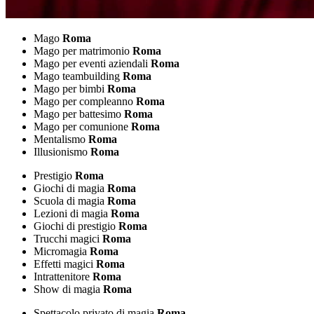
Mago
Roma
Mago per matrimonio
Roma
Mago per eventi aziendali
Roma
Mago teambuilding
Roma
Mago per bimbi
Roma
Mago per compleanno
Roma
Mago per battesimo
Roma
Mago per comunione
Roma
Mentalismo
Roma
Illusionismo
Roma
Prestigio
Roma
Giochi di magia
Roma
Scuola di magia
Roma
Lezioni di magia
Roma
Giochi di prestigio
Roma
Trucchi magici
Roma
Micromagia
Roma
Effetti magici
Roma
Intrattenitore
Roma
Show di magia
Roma
Spettacolo privato di magia
Roma