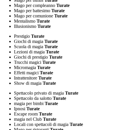
Mago per bimbi
Turate
Mago per compleanno
Turate
Mago per battesimo
Turate
Mago per comunione
Turate
Mentalismo
Turate
Illusionismo
Turate
Prestigio
Turate
Giochi di magia
Turate
Scuola di magia
Turate
Lezioni di magia
Turate
Giochi di prestigio
Turate
Trucchi magici
Turate
Micromagia
Turate
Effetti magici
Turate
Intrattenitore
Turate
Show di magia
Turate
Spettacolo privato di magia
Turate
Spettacolo da salotto
Turate
magia per bimbi
Turate
Ipnosi
Turate
Escape room
Turate
magia nel Club
Turate
Locali con spettacoli di magia
Turate
Mago per ristoranti
Turate