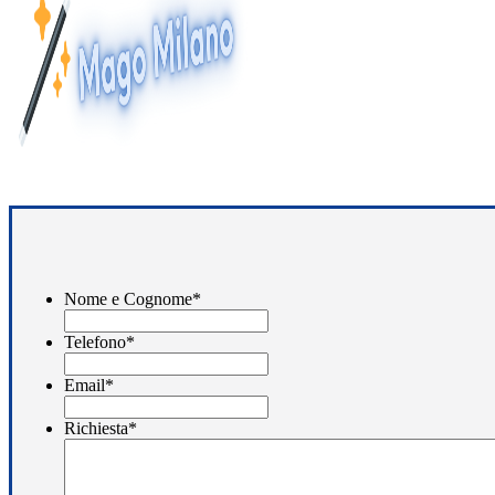
Nome e Cognome
*
Telefono
*
Email
*
Richiesta
*