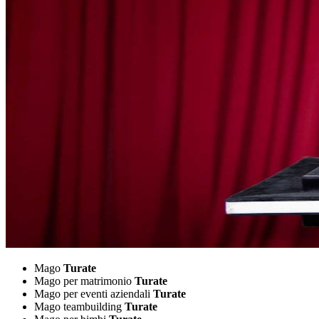
Mago
Turate
Mago per matrimonio
Turate
Mago per eventi aziendali
Turate
Mago teambuilding
Turate