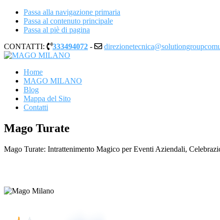
Passa alla navigazione primaria
Passa al contenuto principale
Passa al piè di pagina
CONTATTI:
333494072
-
direzionetecnica@solutiongroupcom
MAGO MILANO
Illusionista a Milano
Home
MAGO MILANO
Blog
Mappa del Sito
Contatti
Mago Turate
Mago Turate: Intrattenimento Magico per Eventi Aziendali, Celebrazio