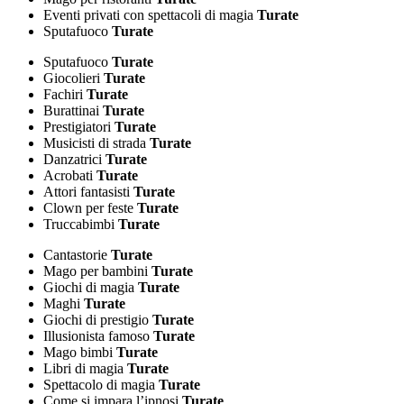
Eventi privati con spettacoli di magia
Turate
Sputafuoco
Turate
Sputafuoco
Turate
Giocolieri
Turate
Fachiri
Turate
Burattinai
Turate
Prestigiatori
Turate
Musicisti di strada
Turate
Danzatrici
Turate
Acrobati
Turate
Attori fantasisti
Turate
Clown per feste
Turate
Truccabimbi
Turate
Cantastorie
Turate
Mago per bambini
Turate
Giochi di magia
Turate
Maghi
Turate
Giochi di prestigio
Turate
Illusionista famoso
Turate
Mago bimbi
Turate
Libri di magia
Turate
Spettacolo di magia
Turate
Come si impara l’ipnosi
Turate