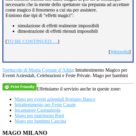
necessario che la mente dello spettatore sia preparata ad accettare
come magico il fenomeno a cui sta per assistere.
Esistono due tipi di “effetti magici”:
simulazione di effetti realmente impossibili
dimostrazione di effetti ritenuti impossibili
[
TO BE CONTINUED….
]
[
Wikipedia
]
Spettacolo di Magia Cornate d’Adda
: Intrattenimento Magico per
Eventi Aziendali, Celebrazioni e Feste Private. Mago per bambini
Effettuiamo il servizio anche in queste zone:
Mago per eventi aziendali Romano Banco
Intrattenimento per Feste Casate
Incantatore Carmagnola
Mago per matrimoni Rieti
Mago per bambini Cascina
Footer
MAGO MILANO