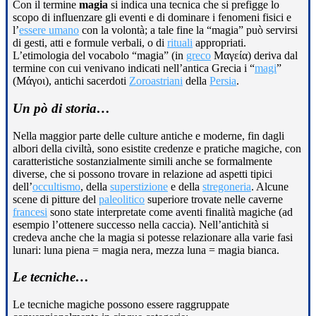
Con il termine
magia
si indica una tecnica che si prefigge lo
scopo di influenzare gli eventi e di dominare i fenomeni fisici e
l’
essere umano
con la volontà; a tale fine la “magia” può servirsi
di gesti, atti e formule verbali, o di
rituali
appropriati.
L’etimologia del vocabolo “magia” (in
greco
Μαγεία) deriva dal
termine con cui venivano indicati nell’antica Grecia i “
magi
”
(Μάγοι), antichi sacerdoti
Zoroastriani
della
Persia
.
Un pò di storia…
Nella maggior parte delle culture antiche e moderne, fin dagli
albori della civiltà, sono esistite credenze e pratiche magiche, con
caratteristiche sostanzialmente simili anche se formalmente
diverse, che si possono trovare in relazione ad aspetti tipici
dell’
occultismo
, della
superstizione
e della
stregoneria
. Alcune
scene di pitture del
paleolitico
superiore trovate nelle caverne
francesi
sono state interpretate come aventi finalità magiche (ad
esempio l’ottenere successo nella caccia). Nell’antichità si
credeva anche che la magia si potesse relazionare alla varie fasi
lunari: luna piena = magia nera, mezza luna = magia bianca.
Le tecniche…
Le tecniche magiche possono essere raggruppate