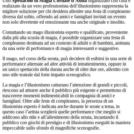
Uno
Spettacolo di Magia Cornate d’Adda
organizzato con cura e
realizzato da un vero professionista dell’illusionismo rappresenta la
migliore soluzione per chi desidera allestire una festa di compleanno
diversa dal solito, offrendo ad amici e famigliari invitati un evento
non solo divertente ed emozionante ma anche originale e insolito.
Contattando un mago illusionista esperto e qualificato, proveniente
dalla più alta scuola di magia, è possibile organizzare una festa di
compleanno destinata ad un contesto di adulti o di bambini, animata
da una serie di performance di magia interessanti e suggestive.
Il mago, nel corso della serata, può decidere di esibirsi in una serie di
performance alternate ad altre attività di intrattenimento, oppure in
un unico spettacolo della durata anche di oltre due ore, allestito con
uno stile teatrale dal forte impatto scenografico.
La magia e l’illusionismo catturano l’attenzione di grandi e piccoli,
riescono ad attrarre anche il pubblico più esigente e permettono di
trascorrere momenti indimenticabili in compagnia di amici e
famigliari. Oltre alle feste di compleanno, la presenza di un
illusionista esperto è indicata anche durante le serate a tema, in
questo caso l’artista sceglierà quelle performance che meglio si
addicono allo stile e all’allestimento della serata, incantando il
pubblico con giochi di prestigio e di illusionismo eseguiti in maniera
impeccabile sullo sfondo di magnifiche scenografie.