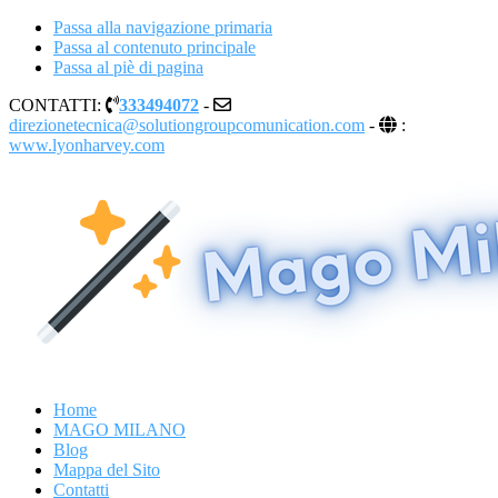
Passa alla navigazione primaria
Passa al contenuto principale
Passa al piè di pagina
CONTATTI:
333494072
-
direzionetecnica@solutiongroupcomunication.com
-
:
www.lyonharvey.com
MAGO MILANO
Illusionista a Milano
Home
MAGO MILANO
Blog
Mappa del Sito
Contatti