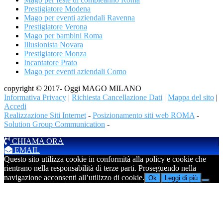
Prestigiatore Modena
Mago per eventi aziendali Ravenna
Prestigiatore Verona
Mago per bambini Roma
Illusionista Novara
Prestigiatore Monza
Incantatore Prato
Mago per eventi aziendali Como
copyright © 2017- Oggi MAGO MILANO
Informativa Privacy
|
Richiesta Cancellazione Dati
|
Mappa del sito
|
Accedi
Realizzazione Siti Internet
-
Posizionamento siti web ROMA
-
Solution Group Communication
-
CHIAMA ORA
EMAIL
Questo sito utilizza cookie in conformità alla policy e cookie che
rientrano nella responsabilità di terze parti. Proseguendo nella
navigazione acconsenti all’utilizzo di cookie.
Ok
Leggi di più