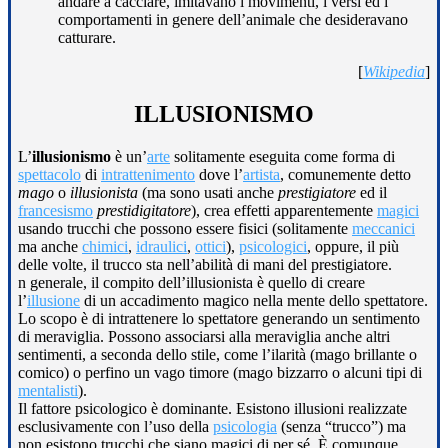
andare a cacciare, imitavano i movimenti, i versi ed i
comportamenti in genere dell’animale che desideravano
catturare.
[
Wikipedia
]
ILLUSIONISMO
L’
illusionismo
è un’
arte
solitamente eseguita come forma di
spettacolo
di
intrattenimento
dove l’
artista
, comunemente detto
mago
o
illusionista
(ma sono usati anche
prestigiatore
ed il
francesismo
prestidigitatore
), crea effetti apparentemente
magici
usando trucchi che possono essere fisici (solitamente
meccanici
ma anche
chimici
,
idraulici
,
ottici
),
psicologici
, oppure, il più
delle volte, il trucco sta nell’abilità di mani del prestigiatore.
n generale, il compito dell’illusionista è quello di creare
l’
illusione
di un accadimento magico nella mente dello spettatore.
Lo scopo è di intrattenere lo spettatore generando un sentimento
di meraviglia. Possono associarsi alla meraviglia anche altri
sentimenti, a seconda dello stile, come l’ilarità (mago brillante o
comico) o perfino un vago timore (mago bizzarro o alcuni tipi di
mentalisti
).
Il fattore psicologico è dominante. Esistono illusioni realizzate
esclusivamente con l’uso della
psicologia
(senza “trucco”) ma
non esistono trucchi che siano magici di per sé. È comunque