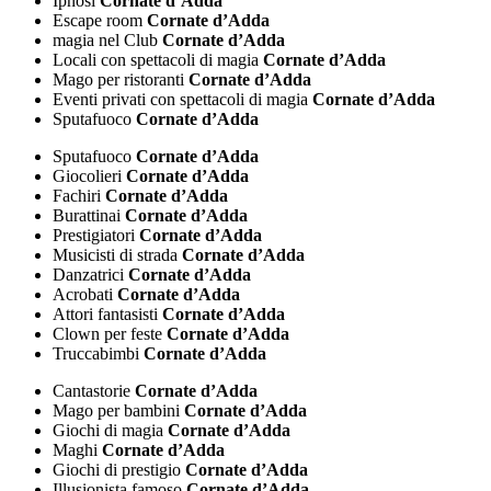
Ipnosi
Cornate d’Adda
Escape room
Cornate d’Adda
magia nel Club
Cornate d’Adda
Locali con spettacoli di magia
Cornate d’Adda
Mago per ristoranti
Cornate d’Adda
Eventi privati con spettacoli di magia
Cornate d’Adda
Sputafuoco
Cornate d’Adda
Sputafuoco
Cornate d’Adda
Giocolieri
Cornate d’Adda
Fachiri
Cornate d’Adda
Burattinai
Cornate d’Adda
Prestigiatori
Cornate d’Adda
Musicisti di strada
Cornate d’Adda
Danzatrici
Cornate d’Adda
Acrobati
Cornate d’Adda
Attori fantasisti
Cornate d’Adda
Clown per feste
Cornate d’Adda
Truccabimbi
Cornate d’Adda
Cantastorie
Cornate d’Adda
Mago per bambini
Cornate d’Adda
Giochi di magia
Cornate d’Adda
Maghi
Cornate d’Adda
Giochi di prestigio
Cornate d’Adda
Illusionista famoso
Cornate d’Adda