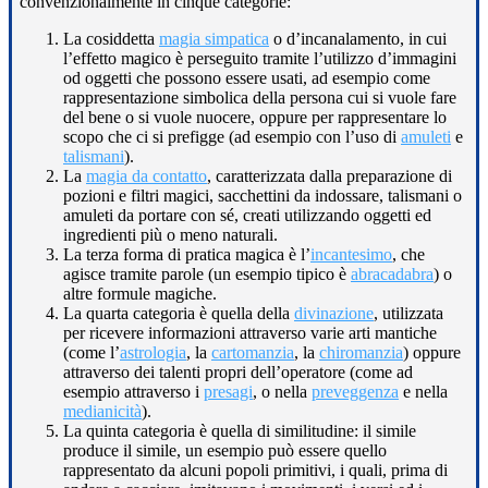
convenzionalmente in cinque categorie:
La cosiddetta
magia simpatica
o d’incanalamento, in cui
l’effetto magico è perseguito tramite l’utilizzo d’immagini
od oggetti che possono essere usati, ad esempio come
rappresentazione simbolica della persona cui si vuole fare
del bene o si vuole nuocere, oppure per rappresentare lo
scopo che ci si prefigge (ad esempio con l’uso di
amuleti
e
talismani
).
La
magia da contatto
, caratterizzata dalla preparazione di
pozioni e filtri magici, sacchettini da indossare, talismani o
amuleti da portare con sé, creati utilizzando oggetti ed
ingredienti più o meno naturali.
La terza forma di pratica magica è l’
incantesimo
, che
agisce tramite parole (un esempio tipico è
abracadabra
) o
altre formule magiche.
La quarta categoria è quella della
divinazione
, utilizzata
per ricevere informazioni attraverso varie arti mantiche
(come l’
astrologia
, la
cartomanzia
, la
chiromanzia
) oppure
attraverso dei talenti propri dell’operatore (come ad
esempio attraverso i
presagi
, o nella
preveggenza
e nella
medianicità
).
La quinta categoria è quella di similitudine: il simile
produce il simile, un esempio può essere quello
rappresentato da alcuni popoli primitivi, i quali, prima di