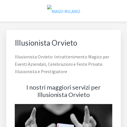
Passa
Passa
Passa
alla
al
al
navigazione
contenuto
piè
MAGO MILANO
Illusionista a Milano
primaria
principale
di
pagina
Illusionista Orvieto
Illusionista Orvieto: Intrattenimento Magico per
Eventi Aziendali, Celebrazioni e Feste Private.
Illusionista e Prestigiatore
I nostri maggiori servizi per
Illusionista Orvieto