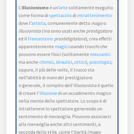
L’
illusionismo
è un’
arte
solitamente eseguita
come forma di
spettacolo
di
intrattenimento
dove l’
artista
, comunemente detto
mago
o
illusionista
(ma sono usati anche
prestigiatore
ed il
francesismo
prestidigitatore
), crea effetti
apparentemente
magici
usando trucchi che
possono essere fisici (solitamente
meccanici
ma anche
chimici
,
idraulici
,
ottici
),
psicologici
,
oppure, il più delle volte, il trucco sta
nell’abilità di mani del prestigiatore.
n generale, il compito dell’illusionista è quello
di creare l’
illusione
di un accadimento magico
nella mente dello spettatore. Lo scopo è di
intrattenere lo spettatore generando un
sentimento di meraviglia. Possono associarsi
alla meraviglia anche altri sentimenti, a
seconda dello stile, come l’ilarità (mago