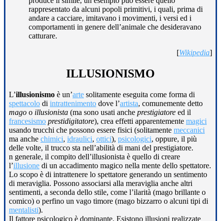
produce il simile, un esempio può essere quello
rappresentato da alcuni popoli primitivi, i quali, prima di
andare a cacciare, imitavano i movimenti, i versi ed i
comportamenti in genere dell’animale che desideravano
catturare.
[
Wikipedia
]
ILLUSIONISMO
L’
illusionismo
è un’
arte
solitamente eseguita come forma di
spettacolo
di
intrattenimento
dove l’
artista
, comunemente detto
mago
o
illusionista
(ma sono usati anche
prestigiatore
ed il
francesismo
prestidigitatore
), crea effetti apparentemente
magici
usando trucchi che possono essere fisici (solitamente
meccanici
ma anche
chimici
,
idraulici
,
ottici
),
psicologici
, oppure, il più
delle volte, il trucco sta nell’abilità di mani del prestigiatore.
n generale, il compito dell’illusionista è quello di creare
l’
illusione
di un accadimento magico nella mente dello spettatore.
Lo scopo è di intrattenere lo spettatore generando un sentimento
di meraviglia. Possono associarsi alla meraviglia anche altri
sentimenti, a seconda dello stile, come l’ilarità (mago brillante o
comico) o perfino un vago timore (mago bizzarro o alcuni tipi di
mentalisti
).
Il fattore psicologico è dominante. Esistono illusioni realizzate