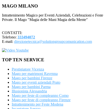
Footer
MAGO MILANO
Intrattenimento Magico per Eventi Aziendali, Celebrazioni e Feste
Private. Il Mago "Magia delle Mani Magia della Mente"
CONTATTI:
Telefono:
333494072
E-mail:
direzionetecnica@solutiongroupcomunication.com
TOP TEN SERVICE
Prestigiatore Vicenza
Mago per matrimoni Ravenna
Mago per bambini Firenze
Mago per eventi aziendali Prato
Mago per bambini Parma
Illusionista Alessandria
Mago per feste di compleanno Como
Mago per feste di compleanno Firenze
Intrattenimento per Feste Modena
Incantatore Arezzo