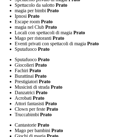
Spettacolo da salotto
Prato
magia per bimbi
Prato
Ipnosi
Prato
Escape room
Prato
magia nel Club
Prato
Locali con spettacoli di magia
Prato
Mago per ristoranti
Prato
Eventi privati con spettacoli di magia
Prato
Sputafuoco
Prato
Sputafuoco
Prato
Giocolieri
Prato
Fachiri
Prato
Burattinai
Prato
Prestigiatori
Prato
Musicisti di strada
Prato
Danzatrici
Prato
Acrobati
Prato
Attori fantasisti
Prato
Clown per feste
Prato
Truccabimbi
Prato
Cantastorie
Prato
Mago per bambini
Prato
Giochi di magia
Prato