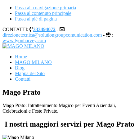
Passa alla navigazione primaria
Passa al contenuto principale
Passa al piè di pagina
CONTATTI:
333494072
-
direzionetecnica@solutiongroupcomunication.com
-
:
www.lyonharvey.com
MAGO MILANO
Illusionista a Milano
Home
MAGO MILANO
Blog
Mappa del Sito
Contatti
Mago Prato
Mago Prato: Intrattenimento Magico per Eventi Aziendali,
Celebrazioni e Feste Private.
I nostri maggiori servizi per Mago Prato