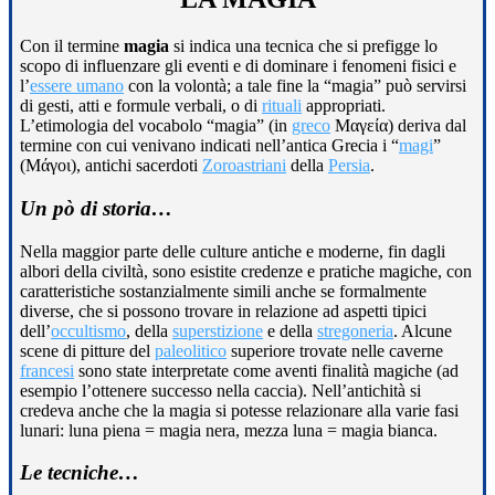
Con il termine
magia
si indica una tecnica che si prefigge lo
scopo di influenzare gli eventi e di dominare i fenomeni fisici e
l’
essere umano
con la volontà; a tale fine la “magia” può servirsi
di gesti, atti e formule verbali, o di
rituali
appropriati.
L’etimologia del vocabolo “magia” (in
greco
Μαγεία) deriva dal
termine con cui venivano indicati nell’antica Grecia i “
magi
”
(Μάγοι), antichi sacerdoti
Zoroastriani
della
Persia
.
Un pò di storia…
Nella maggior parte delle culture antiche e moderne, fin dagli
albori della civiltà, sono esistite credenze e pratiche magiche, con
caratteristiche sostanzialmente simili anche se formalmente
diverse, che si possono trovare in relazione ad aspetti tipici
dell’
occultismo
, della
superstizione
e della
stregoneria
. Alcune
scene di pitture del
paleolitico
superiore trovate nelle caverne
francesi
sono state interpretate come aventi finalità magiche (ad
esempio l’ottenere successo nella caccia). Nell’antichità si
credeva anche che la magia si potesse relazionare alla varie fasi
lunari: luna piena = magia nera, mezza luna = magia bianca.
Le tecniche…