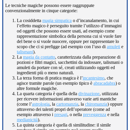
Le tecniche magiche possono essere raggruppate
convenzionalmente in cinque categorie:
La cosiddetta
magia simpatica
o d’incanalamento, in cui
l’effetto magico è perseguito tramite l’utilizzo d’immagini
od oggetti che possono essere usati, ad esempio come
rappresentazione simbolica della persona cui si vuole fare
del bene o si vuole nuocere, oppure per rappresentare lo
scopo che ci si prefigge (ad esempio con l’uso di
amuleti
e
talismani
).
La
magia da contatto
, caratterizzata dalla preparazione di
pozioni e filtri magici, sacchettini da indossare, talismani o
amuleti da portare con sé, creati utilizzando oggetti ed
ingredienti più o meno naturali.
La terza forma di pratica magica è l’
incantesimo
, che
agisce tramite parole (un esempio tipico è
abracadabra
) o
altre formule magiche.
La quarta categoria è quella della
divinazione
, utilizzata
per ricevere informazioni attraverso varie arti mantiche
(come l’
astrologia
, la
cartomanzia
, la
chiromanzia
) oppure
attraverso dei talenti propri dell’operatore (come ad
esempio attraverso i
presagi
, o nella
preveggenza
e nella
medianicità
).
La quinta categoria è quella di similitudine: il simile