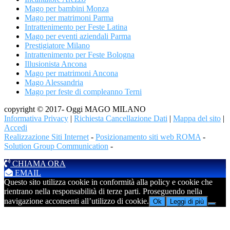
Mago per bambini Monza
Mago per matrimoni Parma
Intrattenimento per Feste Latina
Mago per eventi aziendali Parma
Prestigiatore Milano
Intrattenimento per Feste Bologna
Illusionista Ancona
Mago per matrimoni Ancona
Mago Alessandria
Mago per feste di compleanno Terni
copyright © 2017- Oggi MAGO MILANO
Informativa Privacy
|
Richiesta Cancellazione Dati
|
Mappa del sito
|
Accedi
Realizzazione Siti Internet
-
Posizionamento siti web ROMA
-
Solution Group Communication
-
CHIAMA ORA
EMAIL
Questo sito utilizza cookie in conformità alla policy e cookie che
rientrano nella responsabilità di terze parti. Proseguendo nella
navigazione acconsenti all’utilizzo di cookie.
Ok
Leggi di più