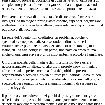
senza dubbio ideale in occasione di qualsiasi evento, dalla festa di
compleanno privata all’evento organizzato da una grande azienda,
dal ricevimento di nozze alle manifestazioni pubbliche di piazza.
Per avere la certezza di uno spettacolo di successo, è necessario
rivolgersi ad un mago e prestigiatore esperto, capace di organizzare
e allestire uno show in base alle esigenze relative al tipo di evento, al
pubblico e alla location.
La sede dell’evento non costituisce un problema, poiché lo
spettacolo viene personalizzato secondo le dimensioni e le
caratteristiche: potrebbe trattarsi del salone di un ristorante, di un
teatro, di una sala congressi, un parco, una nave da crociera, ma
anche di una casa privata o di un altro ambiente piccolo e famigliare.
Un professionista della magia e dell’illusionismo deve essere
necessariamente all’altezza di allestire il proprio show in maniera
tale che si adatti perfettamente all’età del pubblico presente,
organizzando piacevoli e divertenti feste per i bambini, dove trucchi
e illusioni vengono presentate in un’atmosfera giocosa e allegra, o
spettacoli per i grandi, in cui si alternano momenti di suspense ad
altri più leggeri.
Il pubblico viene coinvolto nei giochi di prestigio, nelle magie e
nelle illusioni, e spesso chiamato a partecipare attivamente, in modo
da potersi avvicinare personalmente a questa dimensione fantastica e