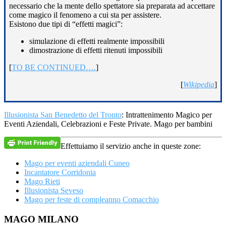
necessario che la mente dello spettatore sia preparata ad accettare
come magico il fenomeno a cui sta per assistere.
Esistono due tipi di “effetti magici”:
simulazione di effetti realmente impossibili
dimostrazione di effetti ritenuti impossibili
[
TO BE CONTINUED….
]
[
Wikipedia
]
Illusionista San Benedetto del Tronto
: Intrattenimento Magico per
Eventi Aziendali, Celebrazioni e Feste Private. Mago per bambini
Effettuiamo il servizio anche in queste zone:
Mago per eventi aziendali Cuneo
Incantatore Corridonia
Mago Rieti
Illusionista Seveso
Mago per feste di compleanno Comacchio
Footer
MAGO MILANO