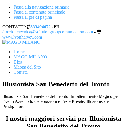
Passa alla navigazione primaria
Passa al contenuto principale
Passa al piè di pagina
CONTATTI:
333494072
-
direzionetecnica@solutiongroupcomunication.com
-
:
www.lyonharvey.com
MAGO MILANO
Illusionista a Milano
Home
MAGO MILANO
Blog
Mappa del Sito
Contatti
Illusionista San Benedetto del Tronto
Illusionista San Benedetto del Tronto: Intrattenimento Magico per
Eventi Aziendali, Celebrazioni e Feste Private. Illusionista e
Prestigiatore
I nostri maggiori servizi per Illusionista
San Benedetto del Tronto