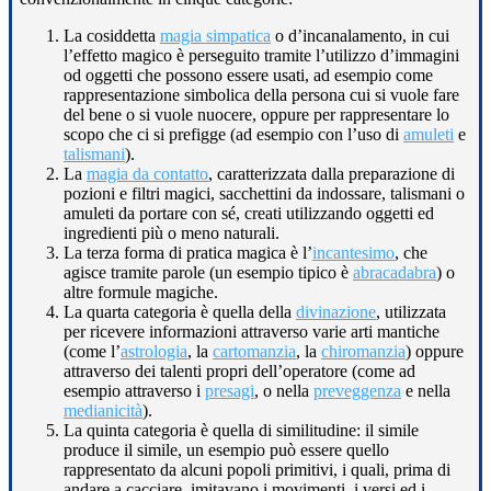
La cosiddetta
magia simpatica
o d’incanalamento, in cui
l’effetto magico è perseguito tramite l’utilizzo d’immagini
od oggetti che possono essere usati, ad esempio come
rappresentazione simbolica della persona cui si vuole fare
del bene o si vuole nuocere, oppure per rappresentare lo
scopo che ci si prefigge (ad esempio con l’uso di
amuleti
e
talismani
).
La
magia da contatto
, caratterizzata dalla preparazione di
pozioni e filtri magici, sacchettini da indossare, talismani o
amuleti da portare con sé, creati utilizzando oggetti ed
ingredienti più o meno naturali.
La terza forma di pratica magica è l’
incantesimo
, che
agisce tramite parole (un esempio tipico è
abracadabra
) o
altre formule magiche.
La quarta categoria è quella della
divinazione
, utilizzata
per ricevere informazioni attraverso varie arti mantiche
(come l’
astrologia
, la
cartomanzia
, la
chiromanzia
) oppure
attraverso dei talenti propri dell’operatore (come ad
esempio attraverso i
presagi
, o nella
preveggenza
e nella
medianicità
).
La quinta categoria è quella di similitudine: il simile
produce il simile, un esempio può essere quello
rappresentato da alcuni popoli primitivi, i quali, prima di
andare a cacciare, imitavano i movimenti, i versi ed i