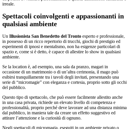
irreale.
Spettacoli coinvolgenti e appassionanti in
qualsiasi ambiente
Un
Illusionista San Benedetto del Tronto
esperto e professionale,
in possesso di un ricco repertorio di trucchi, giochi di prestigio ed
esperimenti di ipnosi e mentalismo, non ha esigenze particolari di
spazio e, come si è detto, è capace di allestire lo show in qualsiasi
ambiente.
Se la location è, ad esempio, una sala da pranzo, magari in
occasione di un matrimonio o di un’altra cerimonia, il mago può
esibirsi tranquillamente tra i tavoli degli invitati, presentando una
serie di “micromagie” con eleganza e cortesia, proprio sotto gli occhi
del pubblico.
Questo tipo di spettacolo, che può essere facilmente allestito anche
in una casa privata, richiede un elevato livello di competenza e
professionalità, proprio perché deve lavorare ad una distanza minima
dal pubblico, in maniera tale da creare un effetto suggestivo ed
attirare l’attenzione e la curiosità di ognuno.
Negli spettacoli di micromagia, eseguiti in un ambiente privato o