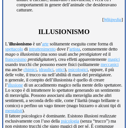
comportamenti in genere dell’animale che desideravano
catturare.
[
Wikipedia
]
ILLUSIONISMO
L’
illusionismo
è un’
arte
solitamente eseguita come forma di
spettacolo
di
intrattenimento
dove l’
artista
, comunemente detto
mago
o
illusionista
(ma sono usati anche
prestigiatore
ed il
francesismo
prestidigitatore
), crea effetti apparentemente
magici
usando trucchi che possono essere fisici (solitamente
meccanici
ma anche
chimici
,
idraulici
,
ottici
),
psicologici
, oppure, il più
delle volte, il trucco sta nell’abilità di mani del prestigiatore.
n generale, il compito dell’illusionista è quello di creare
l’
illusione
di un accadimento magico nella mente dello spettatore.
Lo scopo è di intrattenere lo spettatore generando un sentimento
di meraviglia. Possono associarsi alla meraviglia anche altri
sentimenti, a seconda dello stile, come l’ilarità (mago brillante o
comico) o perfino un vago timore (mago bizzarro o alcuni tipi di
mentalisti
).
Il fattore psicologico è dominante. Esistono illusioni realizzate
esclusivamente con l’uso della
psicologia
(senza “trucco”) ma
non esistono trucchi che siano magici di per sé. È comunque