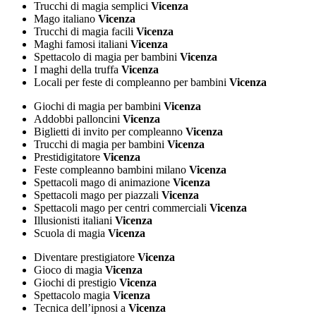
Trucchi di magia semplici
Vicenza
Mago italiano
Vicenza
Trucchi di magia facili
Vicenza
Maghi famosi italiani
Vicenza
Spettacolo di magia per bambini
Vicenza
I maghi della truffa
Vicenza
Locali per feste di compleanno per bambini
Vicenza
Giochi di magia per bambini
Vicenza
Addobbi palloncini
Vicenza
Biglietti di invito per compleanno
Vicenza
Trucchi di magia per bambini
Vicenza
Prestidigitatore
Vicenza
Feste compleanno bambini milano
Vicenza
Spettacoli mago di animazione
Vicenza
Spettacoli mago per piazzali
Vicenza
Spettacoli mago per centri commerciali
Vicenza
Illusionisti italiani
Vicenza
Scuola di magia
Vicenza
Diventare prestigiatore
Vicenza
Gioco di magia
Vicenza
Giochi di prestigio
Vicenza
Spettacolo magia
Vicenza
Tecnica dell’ipnosi a
Vicenza