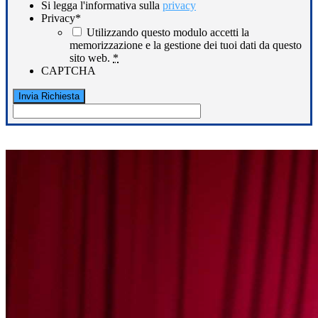
Si legga l'informativa sulla
privacy
Privacy
*
Utilizzando questo modulo accetti la
memorizzazione e la gestione dei tuoi dati da questo
sito web.
*
CAPTCHA