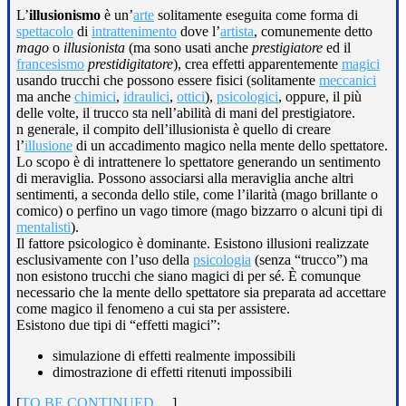
L’
illusionismo
è un’
arte
solitamente eseguita come forma di
spettacolo
di
intrattenimento
dove l’
artista
, comunemente detto
mago
o
illusionista
(ma sono usati anche
prestigiatore
ed il
francesismo
prestidigitatore
), crea effetti apparentemente
magici
usando trucchi che possono essere fisici (solitamente
meccanici
ma anche
chimici
,
idraulici
,
ottici
),
psicologici
, oppure, il più
delle volte, il trucco sta nell’abilità di mani del prestigiatore.
n generale, il compito dell’illusionista è quello di creare
l’
illusione
di un accadimento magico nella mente dello spettatore.
Lo scopo è di intrattenere lo spettatore generando un sentimento
di meraviglia. Possono associarsi alla meraviglia anche altri
sentimenti, a seconda dello stile, come l’ilarità (mago brillante o
comico) o perfino un vago timore (mago bizzarro o alcuni tipi di
mentalisti
).
Il fattore psicologico è dominante. Esistono illusioni realizzate
esclusivamente con l’uso della
psicologia
(senza “trucco”) ma
non esistono trucchi che siano magici di per sé. È comunque
necessario che la mente dello spettatore sia preparata ad accettare
come magico il fenomeno a cui sta per assistere.
Esistono due tipi di “effetti magici”:
simulazione di effetti realmente impossibili
dimostrazione di effetti ritenuti impossibili
[
TO BE CONTINUED….
]