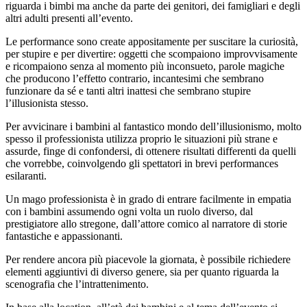
riguarda i bimbi ma anche da parte dei genitori, dei famigliari e degli
altri adulti presenti all’evento.
Le performance sono create appositamente per suscitare la curiosità,
per stupire e per divertire: oggetti che scompaiono improvvisamente
e ricompaiono senza al momento più inconsueto, parole magiche
che producono l’effetto contrario, incantesimi che sembrano
funzionare da sé e tanti altri inattesi che sembrano stupire
l’illusionista stesso.
Per avvicinare i bambini al fantastico mondo dell’illusionismo, molto
spesso il professionista utilizza proprio le situazioni più strane e
assurde, finge di confondersi, di ottenere risultati differenti da quelli
che vorrebbe, coinvolgendo gli spettatori in brevi performances
esilaranti.
Un mago professionista è in grado di entrare facilmente in empatia
con i bambini assumendo ogni volta un ruolo diverso, dal
prestigiatore allo stregone, dall’attore comico al narratore di storie
fantastiche e appassionanti.
Per rendere ancora più piacevole la giornata, è possibile richiedere
elementi aggiuntivi di diverso genere, sia per quanto riguarda la
scenografia che l’intrattenimento.