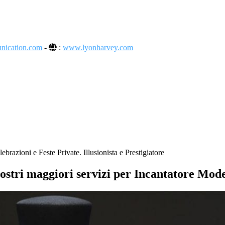
unication.com
-
:
www.lyonharvey.com
razioni e Feste Private. Illusionista e Prestigiatore
nostri maggiori servizi per Incantatore Mod