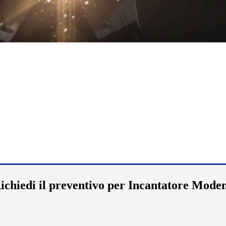
ichiedi il preventivo per Incantatore Mode