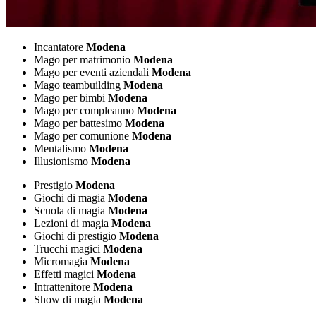
Incantatore
Modena
Mago per matrimonio
Modena
Mago per eventi aziendali
Modena
Mago teambuilding
Modena
Mago per bimbi
Modena
Mago per compleanno
Modena
Mago per battesimo
Modena
Mago per comunione
Modena
Mentalismo
Modena
Illusionismo
Modena
Prestigio
Modena
Giochi di magia
Modena
Scuola di magia
Modena
Lezioni di magia
Modena
Giochi di prestigio
Modena
Trucchi magici
Modena
Micromagia
Modena
Effetti magici
Modena
Intrattenitore
Modena
Show di magia
Modena