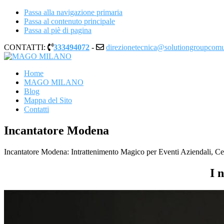
Passa alla navigazione primaria
Passa al contenuto principale
Passa al piè di pagina
CONTATTI:
333494072
-
direzionetecnica@solutiongroupcom
MAGO MILANO
Illusionista a Milano
Home
MAGO MILANO
Blog
Mappa del Sito
Contatti
Incantatore Modena
Incantatore Modena: Intrattenimento Magico per Eventi Aziendali, Celeb
I 