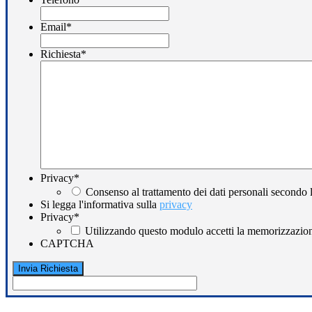
Email
*
Richiesta
*
Privacy
*
Consenso al trattamento dei dati personali secondo 
Si legga l'informativa sulla
privacy
Privacy
*
Utilizzando questo modulo accetti la memorizzazione
CAPTCHA