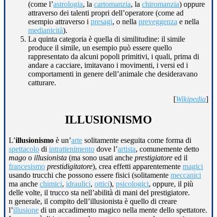
(come l’
astrologia
, la
cartomanzia
, la
chiromanzia
) oppure
attraverso dei talenti propri dell’operatore (come ad
esempio attraverso i
presagi
, o nella
preveggenza
e nella
medianicità
).
La quinta categoria è quella di similitudine: il simile
produce il simile, un esempio può essere quello
rappresentato da alcuni popoli primitivi, i quali, prima di
andare a cacciare, imitavano i movimenti, i versi ed i
comportamenti in genere dell’animale che desideravano
catturare.
[
Wikipedia
]
ILLUSIONISMO
L’
illusionismo
è un’
arte
solitamente eseguita come forma di
spettacolo
di
intrattenimento
dove l’
artista
, comunemente detto
mago
o
illusionista
(ma sono usati anche
prestigiatore
ed il
francesismo
prestidigitatore
), crea effetti apparentemente
magici
usando trucchi che possono essere fisici (solitamente
meccanici
ma anche
chimici
,
idraulici
,
ottici
),
psicologici
, oppure, il più
delle volte, il trucco sta nell’abilità di mani del prestigiatore.
n generale, il compito dell’illusionista è quello di creare
l’
illusione
di un accadimento magico nella mente dello spettatore.