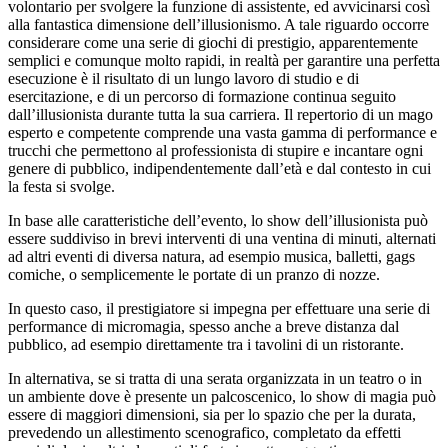
volontario per svolgere la funzione di assistente, ed avvicinarsi così
alla fantastica dimensione dell’illusionismo. A tale riguardo occorre
considerare come una serie di giochi di prestigio, apparentemente
semplici e comunque molto rapidi, in realtà per garantire una perfetta
esecuzione è il risultato di un lungo lavoro di studio e di
esercitazione, e di un percorso di formazione continua seguito
dall’illusionista durante tutta la sua carriera. Il repertorio di un mago
esperto e competente comprende una vasta gamma di performance e
trucchi che permettono al professionista di stupire e incantare ogni
genere di pubblico, indipendentemente dall’età e dal contesto in cui
la festa si svolge.
In base alle caratteristiche dell’evento, lo show dell’illusionista può
essere suddiviso in brevi interventi di una ventina di minuti, alternati
ad altri eventi di diversa natura, ad esempio musica, balletti, gags
comiche, o semplicemente le portate di un pranzo di nozze.
In questo caso, il prestigiatore si impegna per effettuare una serie di
performance di micromagia, spesso anche a breve distanza dal
pubblico, ad esempio direttamente tra i tavolini di un ristorante.
In alternativa, se si tratta di una serata organizzata in un teatro o in
un ambiente dove è presente un palcoscenico, lo show di magia può
essere di maggiori dimensioni, sia per lo spazio che per la durata,
prevedendo un allestimento scenografico, completato da effetti