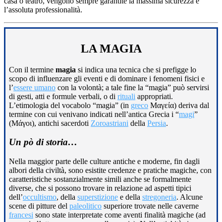
casa o teatro, vengono sempre garantite la massima sicurezza e
l’assoluta professionalità.
LA MAGIA
Con il termine
magia
si indica una tecnica che si prefigge lo
scopo di influenzare gli eventi e di dominare i fenomeni fisici e
l’
essere umano
con la volontà; a tale fine la “magia” può servirsi
di gesti, atti e formule verbali, o di
rituali
appropriati.
L’etimologia del vocabolo “magia” (in
greco
Μαγεία) deriva dal
termine con cui venivano indicati nell’antica Grecia i “
magi
”
(Μάγοι), antichi sacerdoti
Zoroastriani
della
Persia
.
Un pò di storia…
Nella maggior parte delle culture antiche e moderne, fin dagli
albori della civiltà, sono esistite credenze e pratiche magiche, con
caratteristiche sostanzialmente simili anche se formalmente
diverse, che si possono trovare in relazione ad aspetti tipici
dell’
occultismo
, della
superstizione
e della
stregoneria
. Alcune
scene di pitture del
paleolitico
superiore trovate nelle caverne
francesi
sono state interpretate come aventi finalità magiche (ad