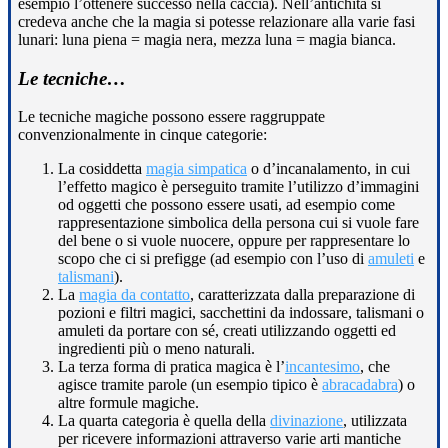
esempio l’ottenere successo nella caccia). Nell’antichità si
credeva anche che la magia si potesse relazionare alla varie fasi
lunari: luna piena = magia nera, mezza luna = magia bianca.
Le tecniche…
Le tecniche magiche possono essere raggruppate
convenzionalmente in cinque categorie:
La cosiddetta
magia simpatica
o d’incanalamento, in cui
l’effetto magico è perseguito tramite l’utilizzo d’immagini
od oggetti che possono essere usati, ad esempio come
rappresentazione simbolica della persona cui si vuole fare
del bene o si vuole nuocere, oppure per rappresentare lo
scopo che ci si prefigge (ad esempio con l’uso di
amuleti
e
talismani
).
La
magia da contatto
, caratterizzata dalla preparazione di
pozioni e filtri magici, sacchettini da indossare, talismani o
amuleti da portare con sé, creati utilizzando oggetti ed
ingredienti più o meno naturali.
La terza forma di pratica magica è l’
incantesimo
, che
agisce tramite parole (un esempio tipico è
abracadabra
) o
altre formule magiche.
La quarta categoria è quella della
divinazione
, utilizzata
per ricevere informazioni attraverso varie arti mantiche