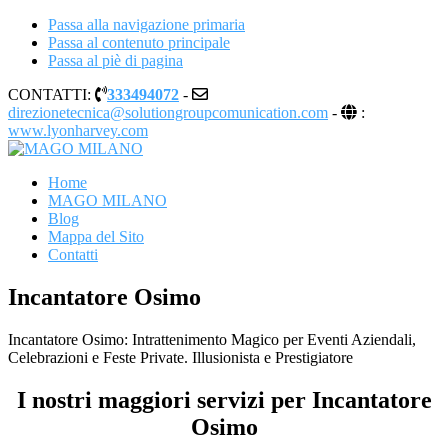
Passa alla navigazione primaria
Passa al contenuto principale
Passa al piè di pagina
CONTATTI:
333494072
-
direzionetecnica@solutiongroupcomunication.com
-
:
www.lyonharvey.com
MAGO MILANO
Illusionista a Milano
Home
MAGO MILANO
Blog
Mappa del Sito
Contatti
Incantatore Osimo
Incantatore Osimo: Intrattenimento Magico per Eventi Aziendali,
Celebrazioni e Feste Private. Illusionista e Prestigiatore
I nostri maggiori servizi per Incantatore
Osimo