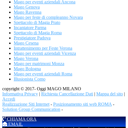
Mago per eventi aziendali Ancona
Mago Genova
Mago Ravenna
Mago per feste di compleanno Novara
Spettacolo di Magia Prato
Incantatore Parma
Spettacolo di Magia Roma
Prestigiatore Padova
Mago Cesena
Intrattenimento per Feste Verona
Mago per eventi aziendali Vicenza
Mago Verona
Mago per matrimoni Monza
Mago Bologna
Mago per eventi aziendali Roma
Illusionista Como
copyright © 2017- Oggi MAGO MILANO
Informativa Privacy
|
Richiesta Cancellazione Dati
|
Mappa del sito
|
Accedi
Realizzazione Siti Internet
-
Posizionamento siti web ROMA
-
Solution Group Communication
-
CHIAMA ORA
EMAIL