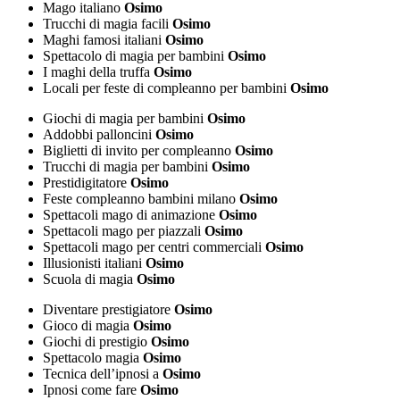
Mago italiano
Osimo
Trucchi di magia facili
Osimo
Maghi famosi italiani
Osimo
Spettacolo di magia per bambini
Osimo
I maghi della truffa
Osimo
Locali per feste di compleanno per bambini
Osimo
Giochi di magia per bambini
Osimo
Addobbi palloncini
Osimo
Biglietti di invito per compleanno
Osimo
Trucchi di magia per bambini
Osimo
Prestidigitatore
Osimo
Feste compleanno bambini milano
Osimo
Spettacoli mago di animazione
Osimo
Spettacoli mago per piazzali
Osimo
Spettacoli mago per centri commerciali
Osimo
Illusionisti italiani
Osimo
Scuola di magia
Osimo
Diventare prestigiatore
Osimo
Gioco di magia
Osimo
Giochi di prestigio
Osimo
Spettacolo magia
Osimo
Tecnica dell’ipnosi a
Osimo
Ipnosi come fare
Osimo