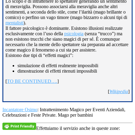
Lo scopo è di intrattenere lo spettatore generando un sentimento
di meraviglia. Possono associarsi alla meraviglia anche altri
sentimenti, a seconda dello stile, come l’ilarità (mago brillante o
comico) o perfino un vago timore (mago bizzarro o alcuni tipi di
mentalisti
).
Il fattore psicologico è dominante. Esistono illusioni realizzate
esclusivamente con l’uso della
psicologia
(senza “trucco”) ma
non esistono trucchi che siano magici di per sé. È comunque
necessario che la mente dello spettatore sia preparata ad accettare
come magico il fenomeno a cui sta per assistere.
Esistono due tipi di “effetti magici”:
simulazione di effetti realmente impossibili
dimostrazione di effetti ritenuti impossibili
[
TO BE CONTINUED….
]
[
Wikipedia
]
Incantatore Osimo
: Intrattenimento Magico per Eventi Aziendali,
Celebrazioni e Feste Private. Mago per bambini
Effettuiamo il servizio anche in queste zone: