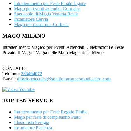
Intrattenimento per Feste Finale Ligure
Mago per eventi aziendali Cormano
Spettacolo di Magia Venaria Reale
Incantatore Cervia
Mago per matrimoni Corbetta
Footer
MAGO MILANO
Intrattenimento Magico per Eventi Aziendali, Celebrazioni e Feste
Private. Il Mago "Magia delle Mani Magia della Mente"
CONTATTI:
Telefono:
333494072
E-mail:
direzionetecnica@solutiongroupcomunication.com
TOP TEN SERVICE
Intrattenimento per Feste Reggio Emilia
Mago per feste di compleanno Prato
Illusionista Perugia
Incantatore Piacenza