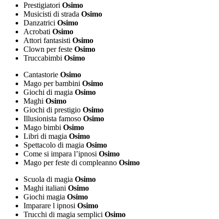
Prestigiatori
Osimo
Musicisti di strada
Osimo
Danzatrici
Osimo
Acrobati
Osimo
Attori fantasisti
Osimo
Clown per feste
Osimo
Truccabimbi
Osimo
Cantastorie
Osimo
Mago per bambini
Osimo
Giochi di magia
Osimo
Maghi
Osimo
Giochi di prestigio
Osimo
Illusionista famoso
Osimo
Mago bimbi
Osimo
Libri di magia
Osimo
Spettacolo di magia
Osimo
Come si impara l’ipnosi
Osimo
Mago per feste di compleanno
Osimo
Scuola di magia
Osimo
Maghi italiani
Osimo
Giochi magia
Osimo
Imparare l ipnosi
Osimo
Trucchi di magia semplici
Osimo