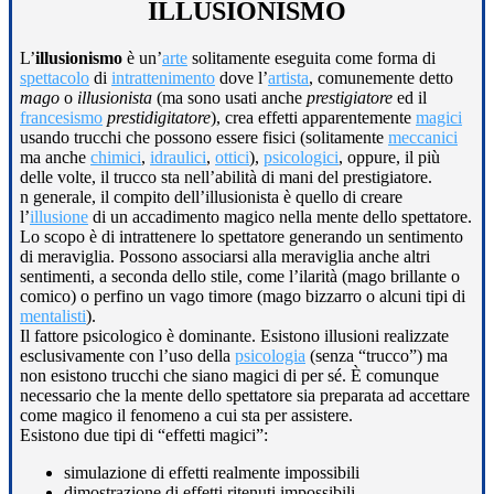
ILLUSIONISMO
L’
illusionismo
è un’
arte
solitamente eseguita come forma di
spettacolo
di
intrattenimento
dove l’
artista
, comunemente detto
mago
o
illusionista
(ma sono usati anche
prestigiatore
ed il
francesismo
prestidigitatore
), crea effetti apparentemente
magici
usando trucchi che possono essere fisici (solitamente
meccanici
ma anche
chimici
,
idraulici
,
ottici
),
psicologici
, oppure, il più
delle volte, il trucco sta nell’abilità di mani del prestigiatore.
n generale, il compito dell’illusionista è quello di creare
l’
illusione
di un accadimento magico nella mente dello spettatore.
Lo scopo è di intrattenere lo spettatore generando un sentimento
di meraviglia. Possono associarsi alla meraviglia anche altri
sentimenti, a seconda dello stile, come l’ilarità (mago brillante o
comico) o perfino un vago timore (mago bizzarro o alcuni tipi di
mentalisti
).
Il fattore psicologico è dominante. Esistono illusioni realizzate
esclusivamente con l’uso della
psicologia
(senza “trucco”) ma
non esistono trucchi che siano magici di per sé. È comunque
necessario che la mente dello spettatore sia preparata ad accettare
come magico il fenomeno a cui sta per assistere.
Esistono due tipi di “effetti magici”:
simulazione di effetti realmente impossibili
dimostrazione di effetti ritenuti impossibili