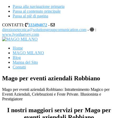
Passa alla navigazione primaria
Passa al contenuto principale
Passa al piè di pagina
CONTATTI:
333494072
-
direzionetecnica@solutiongroupcomunication.com
-
:
www.lyonharvey.com
MAGO MILANO
Illusionista a Milano
Home
MAGO MILANO
Blog
Mappa del Sito
Contatti
Mago per eventi aziendali Robbiano
Mago per eventi aziendali Robbiano: Intrattenimento Magico per
Eventi Aziendali, Celebrazioni e Feste Private. Illusionista e
Prestigiatore
I nostri maggiori servizi per Mago per
eventi aziendali Robbiano