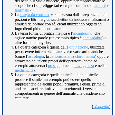
del bene o si vuole nuocere, oppure per rappresentare lo
scopo che ci si prefigge (ad esempio con l’uso di
amuleti
e
talismani
).
La
magia da contatto
, caratterizzata dalla preparazione di
pozioni e filtri magici, sacchettini da indossare, talismani o
amuleti da portare con sé, creati utilizzando oggetti ed
ingredienti più o meno naturali.
La terza forma di pratica magica è l’
incantesimo
, che
agisce tramite parole (un esempio tipico è
abracadabra
) o
altre formule magiche.
La quarta categoria è quella della
divinazione
, utilizzata
per ricevere informazioni attraverso varie arti mantiche
(come l’
astrologia
, la
cartomanzia
, la
chiromanzia
) oppure
attraverso dei talenti propri dell’operatore (come ad
esempio attraverso i
presagi
, o nella
preveggenza
e nella
medianicità
).
La quinta categoria è quella di similitudine: il simile
produce il simile, un esempio può essere quello
rappresentato da alcuni popoli primitivi, i quali, prima di
andare a cacciare, imitavano i movimenti, i versi ed i
comportamenti in genere dell’animale che desideravano
catturare.
[
Wikipedia
]