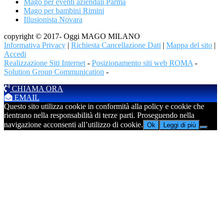
Mago per eventi aziendali Parma
Mago per bambini Rimini
Illusionista Novara
copyright © 2017- Oggi MAGO MILANO
Informativa Privacy
|
Richiesta Cancellazione Dati
|
Mappa del sito
|
Accedi
Realizzazione Siti Internet
-
Posizionamento siti web ROMA
-
Solution Group Communication
-
CHIAMA ORA
EMAIL
Questo sito utilizza cookie in conformità alla policy e cookie che
rientrano nella responsabilità di terze parti. Proseguendo nella
navigazione acconsenti all’utilizzo di cookie.
Ok
Leggi di più