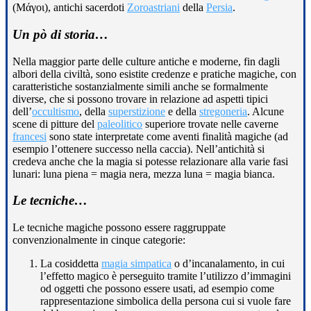
(Μάγοι), antichi sacerdoti
Zoroastriani
della
Persia
.
Un pò di storia…
Nella maggior parte delle culture antiche e moderne, fin dagli
albori della civiltà, sono esistite credenze e pratiche magiche, con
caratteristiche sostanzialmente simili anche se formalmente
diverse, che si possono trovare in relazione ad aspetti tipici
dell’
occultismo
, della
superstizione
e della
stregoneria
. Alcune
scene di pitture del
paleolitico
superiore trovate nelle caverne
francesi
sono state interpretate come aventi finalità magiche (ad
esempio l’ottenere successo nella caccia). Nell’antichità si
credeva anche che la magia si potesse relazionare alla varie fasi
lunari: luna piena = magia nera, mezza luna = magia bianca.
Le tecniche…
Le tecniche magiche possono essere raggruppate
convenzionalmente in cinque categorie:
La cosiddetta
magia simpatica
o d’incanalamento, in cui
l’effetto magico è perseguito tramite l’utilizzo d’immagini
od oggetti che possono essere usati, ad esempio come
rappresentazione simbolica della persona cui si vuole fare