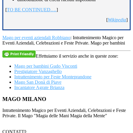
[
TO BE CONTINUED….
]
[
Wikipedia
]
Mago per eventi aziendali Robbiano
: Intrattenimento Magico per
Eventi Aziendali, Celebrazioni e Feste Private. Mago per bambini
Effettuiamo il servizio anche in queste zone:
Mago per bambini Gudo Visconti
Prestigiatore Vanzaghello
Intrattenimento per Feste Monteprandone
Mago San Donà di Piave
Incantatore Agrate Brianza
Footer
MAGO MILANO
Intrattenimento Magico per Eventi Aziendali, Celebrazioni e Feste
Private. Il Mago "Magia delle Mani Magia della Mente"
CONTATTI: