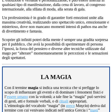
L’esibizione è versatile e personalizzabile, e può essere inserita in
qualsiasi tipo di manifestazione, dalla cena di lavoro, al congresso
internazionale, alla sfilata di moda, alla serata di gala.
Un professionista è in grado di garantire forti emozioni unite alla
massima creatività, realizzando uno spettacolo unico, emozionante e
misterioso, dove non mancano momenti intensi di pathos ma anche
di divertimento e fantasia.
Scoprire gli infiniti poteri della mente è sempre una gradita sorpresa
per il pubblico, che avrà la possibilità di sperimentare di persona
l’ipnosi, la forza del pensiero e diverse altre tecniche utilizzate dal
mago per “alterare” momentaneamente le percezioni e le sensazioni
degli spettatori.
LA MAGIA
Con il termine
magia
si indica una tecnica che si prefigge lo
scopo di influenzare gli eventi e di dominare i fenomeni fisici e
l’
essere umano
con la volontà; a tale fine la “magia” può servirsi
di gesti, atti e formule verbali, o di
rituali
appropriati.
L’etimologia del vocabolo “magia” (in
greco
Μαγεία) deriva dal
termine con cui venivano indicati nell’antica Grecia i “
magi
”