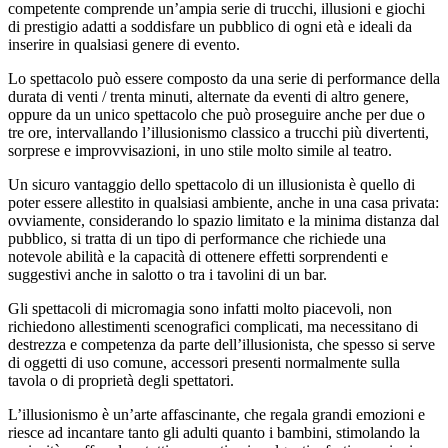
competente comprende un’ampia serie di trucchi, illusioni e giochi
di prestigio adatti a soddisfare un pubblico di ogni età e ideali da
inserire in qualsiasi genere di evento.
Lo spettacolo può essere composto da una serie di performance della
durata di venti / trenta minuti, alternate da eventi di altro genere,
oppure da un unico spettacolo che può proseguire anche per due o
tre ore, intervallando l’illusionismo classico a trucchi più divertenti,
sorprese e improvvisazioni, in uno stile molto simile al teatro.
Un sicuro vantaggio dello spettacolo di un illusionista è quello di
poter essere allestito in qualsiasi ambiente, anche in una casa privata:
ovviamente, considerando lo spazio limitato e la minima distanza dal
pubblico, si tratta di un tipo di performance che richiede una
notevole abilità e la capacità di ottenere effetti sorprendenti e
suggestivi anche in salotto o tra i tavolini di un bar.
Gli spettacoli di micromagia sono infatti molto piacevoli, non
richiedono allestimenti scenografici complicati, ma necessitano di
destrezza e competenza da parte dell’illusionista, che spesso si serve
di oggetti di uso comune, accessori presenti normalmente sulla
tavola o di proprietà degli spettatori.
L’illusionismo è un’arte affascinante, che regala grandi emozioni e
riesce ad incantare tanto gli adulti quanto i bambini, stimolando la