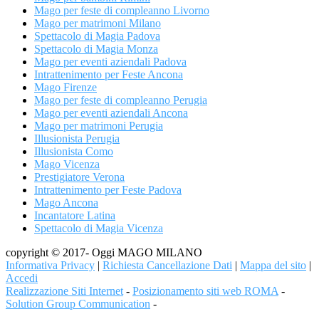
Mago per feste di compleanno Livorno
Mago per matrimoni Milano
Spettacolo di Magia Padova
Spettacolo di Magia Monza
Mago per eventi aziendali Padova
Intrattenimento per Feste Ancona
Mago Firenze
Mago per feste di compleanno Perugia
Mago per eventi aziendali Ancona
Mago per matrimoni Perugia
Illusionista Perugia
Illusionista Como
Mago Vicenza
Prestigiatore Verona
Intrattenimento per Feste Padova
Mago Ancona
Incantatore Latina
Spettacolo di Magia Vicenza
copyright © 2017- Oggi MAGO MILANO
Informativa Privacy
|
Richiesta Cancellazione Dati
|
Mappa del sito
|
Accedi
Realizzazione Siti Internet
-
Posizionamento siti web ROMA
-
Solution Group Communication
-