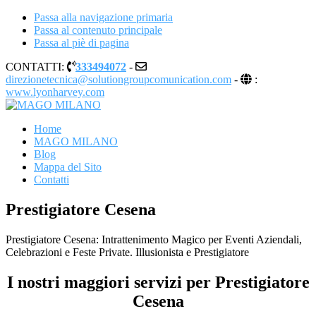
Passa alla navigazione primaria
Passa al contenuto principale
Passa al piè di pagina
CONTATTI:
333494072
-
direzionetecnica@solutiongroupcomunication.com
-
:
www.lyonharvey.com
MAGO MILANO
Illusionista a Milano
Home
MAGO MILANO
Blog
Mappa del Sito
Contatti
Prestigiatore Cesena
Prestigiatore Cesena: Intrattenimento Magico per Eventi Aziendali,
Celebrazioni e Feste Private. Illusionista e Prestigiatore
I nostri maggiori servizi per Prestigiatore
Cesena