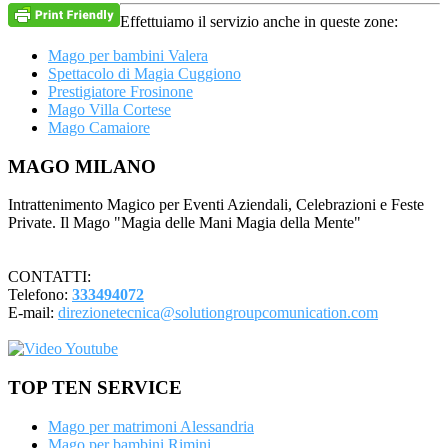
Effettuiamo il servizio anche in queste zone:
Mago per bambini Valera
Spettacolo di Magia Cuggiono
Prestigiatore Frosinone
Mago Villa Cortese
Mago Camaiore
Footer
MAGO MILANO
Intrattenimento Magico per Eventi Aziendali, Celebrazioni e Feste
Private. Il Mago "Magia delle Mani Magia della Mente"
CONTATTI:
Telefono:
333494072
E-mail:
direzionetecnica@solutiongroupcomunication.com
TOP TEN SERVICE
Mago per matrimoni Alessandria
Mago per bambini Rimini