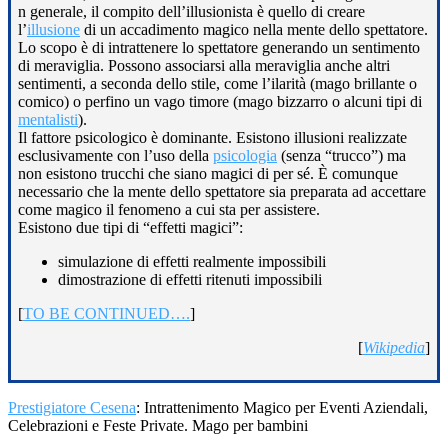
n generale, il compito dell’illusionista è quello di creare
l’
illusione
di un accadimento magico nella mente dello spettatore.
Lo scopo è di intrattenere lo spettatore generando un sentimento
di meraviglia. Possono associarsi alla meraviglia anche altri
sentimenti, a seconda dello stile, come l’ilarità (mago brillante o
comico) o perfino un vago timore (mago bizzarro o alcuni tipi di
mentalisti
).
Il fattore psicologico è dominante. Esistono illusioni realizzate
esclusivamente con l’uso della
psicologia
(senza “trucco”) ma
non esistono trucchi che siano magici di per sé. È comunque
necessario che la mente dello spettatore sia preparata ad accettare
come magico il fenomeno a cui sta per assistere.
Esistono due tipi di “effetti magici”:
simulazione di effetti realmente impossibili
dimostrazione di effetti ritenuti impossibili
[
TO BE CONTINUED….
]
[
Wikipedia
]
Prestigiatore Cesena
: Intrattenimento Magico per Eventi Aziendali,
Celebrazioni e Feste Private. Mago per bambini