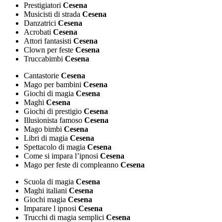
Prestigiatori
Cesena
Musicisti di strada
Cesena
Danzatrici
Cesena
Acrobati
Cesena
Attori fantasisti
Cesena
Clown per feste
Cesena
Truccabimbi
Cesena
Cantastorie
Cesena
Mago per bambini
Cesena
Giochi di magia
Cesena
Maghi
Cesena
Giochi di prestigio
Cesena
Illusionista famoso
Cesena
Mago bimbi
Cesena
Libri di magia
Cesena
Spettacolo di magia
Cesena
Come si impara l’ipnosi
Cesena
Mago per feste di compleanno
Cesena
Scuola di magia
Cesena
Maghi italiani
Cesena
Giochi magia
Cesena
Imparare l ipnosi
Cesena
Trucchi di magia semplici
Cesena