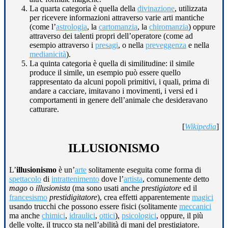
La quarta categoria è quella della
divinazione
, utilizzata
per ricevere informazioni attraverso varie arti mantiche
(come l’
astrologia
, la
cartomanzia
, la
chiromanzia
) oppure
attraverso dei talenti propri dell’operatore (come ad
esempio attraverso i
presagi
, o nella
preveggenza
e nella
medianicità
).
La quinta categoria è quella di similitudine: il simile
produce il simile, un esempio può essere quello
rappresentato da alcuni popoli primitivi, i quali, prima di
andare a cacciare, imitavano i movimenti, i versi ed i
comportamenti in genere dell’animale che desideravano
catturare.
[
Wikipedia
]
ILLUSIONISMO
L’
illusionismo
è un’
arte
solitamente eseguita come forma di
spettacolo
di
intrattenimento
dove l’
artista
, comunemente detto
mago
o
illusionista
(ma sono usati anche
prestigiatore
ed il
francesismo
prestidigitatore
), crea effetti apparentemente
magici
usando trucchi che possono essere fisici (solitamente
meccanici
ma anche
chimici
,
idraulici
,
ottici
),
psicologici
, oppure, il più
delle volte, il trucco sta nell’abilità di mani del prestigiatore.