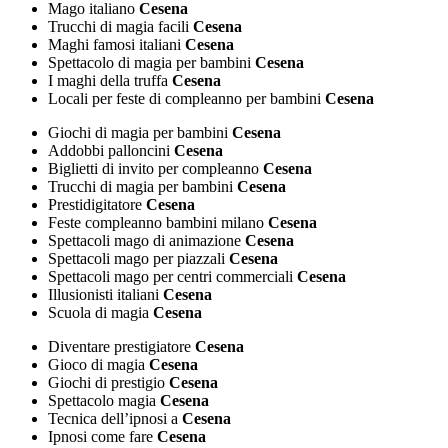
Mago italiano
Cesena
Trucchi di magia facili
Cesena
Maghi famosi italiani
Cesena
Spettacolo di magia per bambini
Cesena
I maghi della truffa
Cesena
Locali per feste di compleanno per bambini
Cesena
Giochi di magia per bambini
Cesena
Addobbi palloncini
Cesena
Biglietti di invito per compleanno
Cesena
Trucchi di magia per bambini
Cesena
Prestidigitatore
Cesena
Feste compleanno bambini milano
Cesena
Spettacoli mago di animazione
Cesena
Spettacoli mago per piazzali
Cesena
Spettacoli mago per centri commerciali
Cesena
Illusionisti italiani
Cesena
Scuola di magia
Cesena
Diventare prestigiatore
Cesena
Gioco di magia
Cesena
Giochi di prestigio
Cesena
Spettacolo magia
Cesena
Tecnica dell’ipnosi a
Cesena
Ipnosi come fare
Cesena