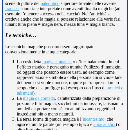
scene di pitture del
paleolitico
superiore trovate nelle caverne
francesi
sono state interpretate come aventi finalità magiche (ad
esempio l’ottenere successo nella caccia). Nell’antichità si
credeva anche che la magia si potesse relazionare alla varie fasi
lunari: luna piena = magia nera, mezza luna = magia bianca.
Le tecniche…
Le tecniche magiche possono essere raggruppate
convenzionalmente in cinque categorie:
La cosiddetta
magia simpatica
o d’incanalamento, in cui
l’effetto magico è perseguito tramite l’utilizzo d’immagini
od oggetti che possono essere usati, ad esempio come
rappresentazione simbolica della persona cui si vuole fare
del bene o si vuole nuocere, oppure per rappresentare lo
scopo che ci si prefigge (ad esempio con l’uso di
amuleti
e
talismani
).
La
magia da contatto
, caratterizzata dalla preparazione di
pozioni e filtri magici, sacchettini da indossare, talismani o
amuleti da portare con sé, creati utilizzando oggetti ed
ingredienti più o meno naturali.
La terza forma di pratica magica è l’
incantesimo
, che
agisce tramite parole (un esempio tipico è
abracadabra
) o
altre formule magiche.