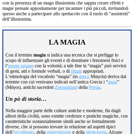
con la presenza di un mago illusionista che sappia creare effetti e
magie pensate appositamente per incantare i più piccoli, invitandoli
spesso anche a partecipare allo spettacolo con il ruolo di “assistenti”
dell’illusionista.
LA MAGIA
Con il termine
magia
si indica una tecnica che si prefigge lo
scopo di influenzare gli eventi e di dominare i fenomeni fisici e
l’
essere umano
con la volontà; a tale fine la “magia” può servirsi
di gesti, atti e formule verbali, o di
rituali
appropriati.
L’etimologia del vocabolo “magia” (in
greco
Μαγεία) deriva dal
termine con cui venivano indicati nell’antica Grecia i “
magi
”
(Μάγοι), antichi sacerdoti
Zoroastriani
della
Persia
.
Un pò di storia…
Nella maggior parte delle culture antiche e moderne, fin dagli
albori della civiltà, sono esistite credenze e pratiche magiche, con
caratteristiche sostanzialmente simili anche se formalmente
diverse, che si possono trovare in relazione ad aspetti tipici
dell’
occultismo
, della
superstizione
e della
stregoneria
. Alcune