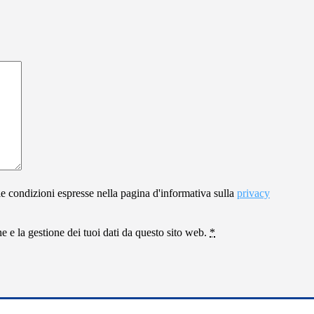
le condizioni espresse nella pagina d'informativa sulla
privacy
 e la gestione dei tuoi dati da questo sito web.
*