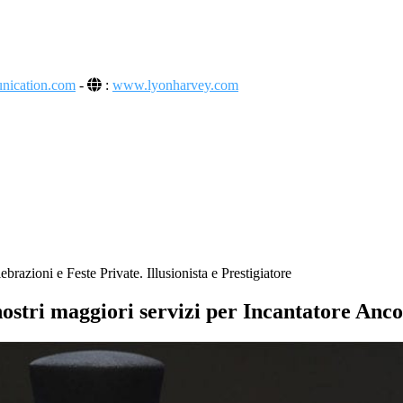
unication.com
-
:
www.lyonharvey.com
razioni e Feste Private. Illusionista e Prestigiatore
nostri maggiori servizi per Incantatore Anc