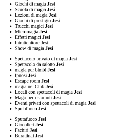
Giochi di magia
Jesi
Scuola di magia
Jesi
Lezioni di magia
Jesi
Giochi di prestigio
Jesi
Trucchi magici
Jesi
Micromagia
Jesi
Effetti magici
Jesi
Intrattenitore
Jesi
Show di magia
Jesi
Spettacolo privato di magia
Jesi
Spettacolo da salotto
Jesi
magia per bimbi
Jesi
Ipnosi
Jesi
Escape room
Jesi
magia nel Club
Jesi
Locali con spettacoli di magia
Jesi
Mago per ristoranti
Jesi
Eventi privati con spettacoli di magia
Jesi
Sputafuoco
Jesi
Sputafuoco
Jesi
Giocolieri
Jesi
Fachiri
Jesi
Burattinai
Jesi