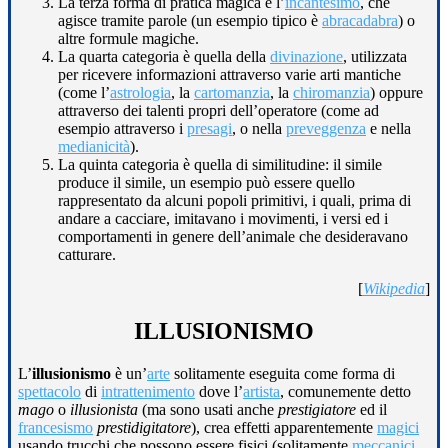
La terza forma di pratica magica è l’
incantesimo
, che
agisce tramite parole (un esempio tipico è
abracadabra
) o
altre formule magiche.
La quarta categoria è quella della
divinazione
, utilizzata
per ricevere informazioni attraverso varie arti mantiche
(come l’
astrologia
, la
cartomanzia
, la
chiromanzia
) oppure
attraverso dei talenti propri dell’operatore (come ad
esempio attraverso i
presagi
, o nella
preveggenza
e nella
medianicità
).
La quinta categoria è quella di similitudine: il simile
produce il simile, un esempio può essere quello
rappresentato da alcuni popoli primitivi, i quali, prima di
andare a cacciare, imitavano i movimenti, i versi ed i
comportamenti in genere dell’animale che desideravano
catturare.
[
Wikipedia
]
ILLUSIONISMO
L’
illusionismo
è un’
arte
solitamente eseguita come forma di
spettacolo
di
intrattenimento
dove l’
artista
, comunemente detto
mago
o
illusionista
(ma sono usati anche
prestigiatore
ed il
francesismo
prestidigitatore
), crea effetti apparentemente
magici
usando trucchi che possono essere fisici (solitamente
meccanici