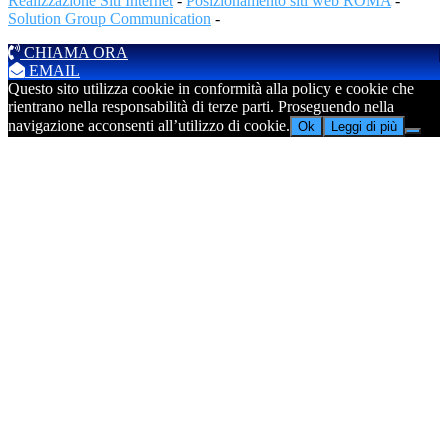
Realizzazione Siti Internet
-
Posizionamento siti web ROMA
-
Solution Group Communication
-
CHIAMA ORA
EMAIL
Questo sito utilizza cookie in conformità alla policy e cookie che
rientrano nella responsabilità di terze parti. Proseguendo nella
navigazione acconsenti all’utilizzo di cookie.
Ok
Leggi di più