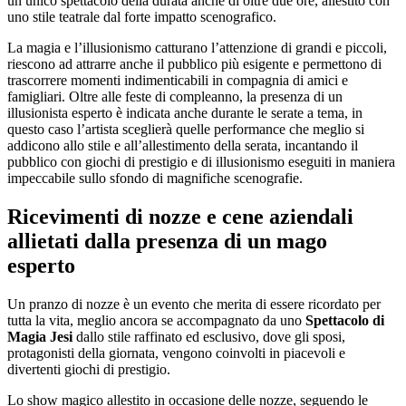
un unico spettacolo della durata anche di oltre due ore, allestito con
uno stile teatrale dal forte impatto scenografico.
La magia e l’illusionismo catturano l’attenzione di grandi e piccoli,
riescono ad attrarre anche il pubblico più esigente e permettono di
trascorrere momenti indimenticabili in compagnia di amici e
famigliari. Oltre alle feste di compleanno, la presenza di un
illusionista esperto è indicata anche durante le serate a tema, in
questo caso l’artista sceglierà quelle performance che meglio si
addicono allo stile e all’allestimento della serata, incantando il
pubblico con giochi di prestigio e di illusionismo eseguiti in maniera
impeccabile sullo sfondo di magnifiche scenografie.
Ricevimenti di nozze e cene aziendali
allietati dalla presenza di un mago
esperto
Un pranzo di nozze è un evento che merita di essere ricordato per
tutta la vita, meglio ancora se accompagnato da uno
Spettacolo di
Magia Jesi
dallo stile raffinato ed esclusivo, dove gli sposi,
protagonisti della giornata, vengono coinvolti in piacevoli e
divertenti giochi di prestigio.
Lo show magico allestito in occasione delle nozze, seguendo le