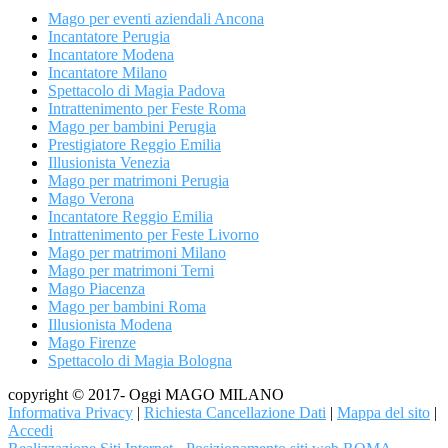
Mago per eventi aziendali Ancona
Incantatore Perugia
Incantatore Modena
Incantatore Milano
Spettacolo di Magia Padova
Intrattenimento per Feste Roma
Mago per bambini Perugia
Prestigiatore Reggio Emilia
Illusionista Venezia
Mago per matrimoni Perugia
Mago Verona
Incantatore Reggio Emilia
Intrattenimento per Feste Livorno
Mago per matrimoni Milano
Mago per matrimoni Terni
Mago Piacenza
Mago per bambini Roma
Illusionista Modena
Mago Firenze
Spettacolo di Magia Bologna
copyright © 2017- Oggi MAGO MILANO
Informativa Privacy
|
Richiesta Cancellazione Dati
|
Mappa del sito
|
Accedi