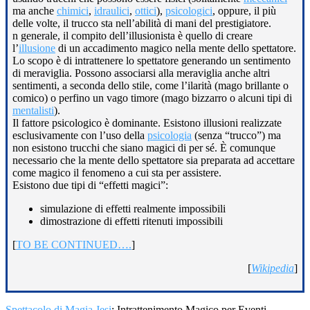
ma anche
chimici
,
idraulici
,
ottici
),
psicologici
, oppure, il più
delle volte, il trucco sta nell’abilità di mani del prestigiatore.
n generale, il compito dell’illusionista è quello di creare
l’
illusione
di un accadimento magico nella mente dello spettatore.
Lo scopo è di intrattenere lo spettatore generando un sentimento
di meraviglia. Possono associarsi alla meraviglia anche altri
sentimenti, a seconda dello stile, come l’ilarità (mago brillante o
comico) o perfino un vago timore (mago bizzarro o alcuni tipi di
mentalisti
).
Il fattore psicologico è dominante. Esistono illusioni realizzate
esclusivamente con l’uso della
psicologia
(senza “trucco”) ma
non esistono trucchi che siano magici di per sé. È comunque
necessario che la mente dello spettatore sia preparata ad accettare
come magico il fenomeno a cui sta per assistere.
Esistono due tipi di “effetti magici”:
simulazione di effetti realmente impossibili
dimostrazione di effetti ritenuti impossibili
[
TO BE CONTINUED….
]
[
Wikipedia
]
Spettacolo di Magia Jesi
: Intrattenimento Magico per Eventi