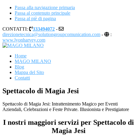
Passa alla navigazione primaria
Passa al contenuto principale
Passa al piè di pagina
CONTATTI:
333494072
-
direzionetecnica@solutiongroupcomunication.com
-
:
www.lyonharvey.com
MAGO MILANO
Illusionista a Milano
Home
MAGO MILANO
Blog
Mappa del Sito
Contatti
Spettacolo di Magia Jesi
Spettacolo di Magia Jesi: Intrattenimento Magico per Eventi
Aziendali, Celebrazioni e Feste Private. Illusionista e Prestigiatore
I nostri maggiori servizi per Spettacolo di
Magia Jesi