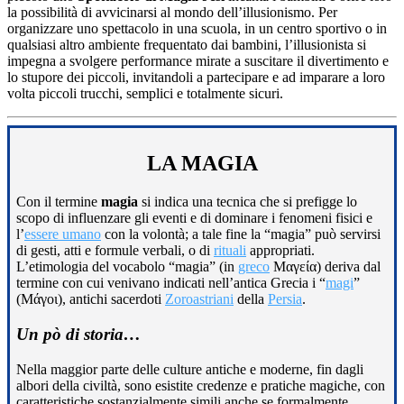
la possibilità di avvicinarsi al mondo dell’illusionismo. Per
organizzare uno spettacolo in una scuola, in un centro sportivo o in
qualsiasi altro ambiente frequentato dai bambini, l’illusionista si
impegna a svolgere performance mirate a suscitare il divertimento e
lo stupore dei piccoli, invitandoli a partecipare e ad imparare a loro
volta piccoli trucchi, semplici e totalmente sicuri.
LA MAGIA
Con il termine
magia
si indica una tecnica che si prefigge lo
scopo di influenzare gli eventi e di dominare i fenomeni fisici e
l’
essere umano
con la volontà; a tale fine la “magia” può servirsi
di gesti, atti e formule verbali, o di
rituali
appropriati.
L’etimologia del vocabolo “magia” (in
greco
Μαγεία) deriva dal
termine con cui venivano indicati nell’antica Grecia i “
magi
”
(Μάγοι), antichi sacerdoti
Zoroastriani
della
Persia
.
Un pò di storia…
Nella maggior parte delle culture antiche e moderne, fin dagli
albori della civiltà, sono esistite credenze e pratiche magiche, con
caratteristiche sostanzialmente simili anche se formalmente