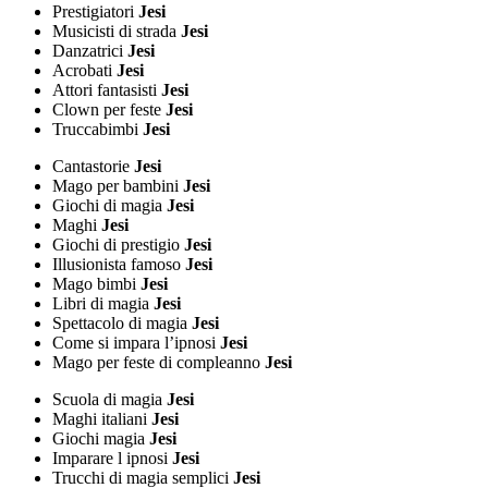
Prestigiatori
Jesi
Musicisti di strada
Jesi
Danzatrici
Jesi
Acrobati
Jesi
Attori fantasisti
Jesi
Clown per feste
Jesi
Truccabimbi
Jesi
Cantastorie
Jesi
Mago per bambini
Jesi
Giochi di magia
Jesi
Maghi
Jesi
Giochi di prestigio
Jesi
Illusionista famoso
Jesi
Mago bimbi
Jesi
Libri di magia
Jesi
Spettacolo di magia
Jesi
Come si impara l’ipnosi
Jesi
Mago per feste di compleanno
Jesi
Scuola di magia
Jesi
Maghi italiani
Jesi
Giochi magia
Jesi
Imparare l ipnosi
Jesi
Trucchi di magia semplici
Jesi